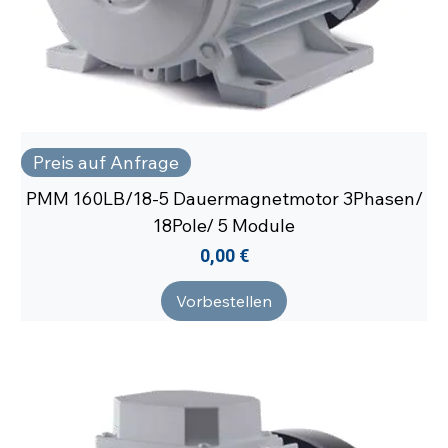
Preis auf Anfrage
PMM 160LB/18-5 Dauermagnetmotor 3Phasen/
18Pole/ 5 Module
Preis
0,00 €
Vorbestellen