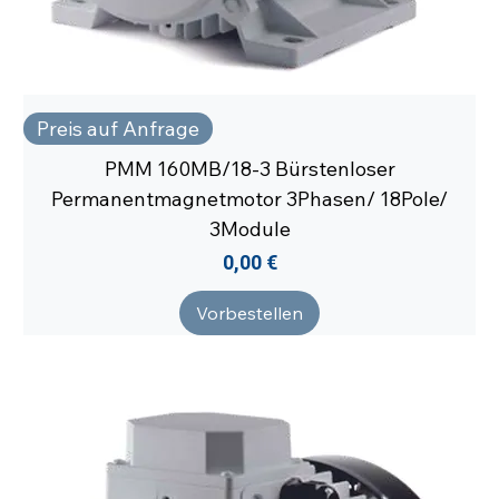
Preis auf Anfrage
PMM 160MB/18-3 Bürstenloser
Permanentmagnetmotor 3Phasen/ 18Pole/
3Module
Preis
0,00 €
Vorbestellen