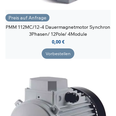
Preis auf Anfrage
PMM 112MC/12-4 Dauermagnetmotor Synchron
3Phasen/ 12Pole/ 4Module
Preis
0,00 €
Vorbestellen