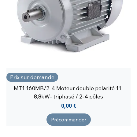
Prix sur demande
MT1 160MB/2-4 Moteur double polarité 11-
8,8kW- triphasé / 2-4 pôles
Prix
0,00 €
Précommander