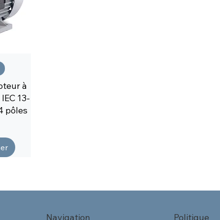
teur à
 IEC 13-
4 pôles
ier
Navigation
Politique