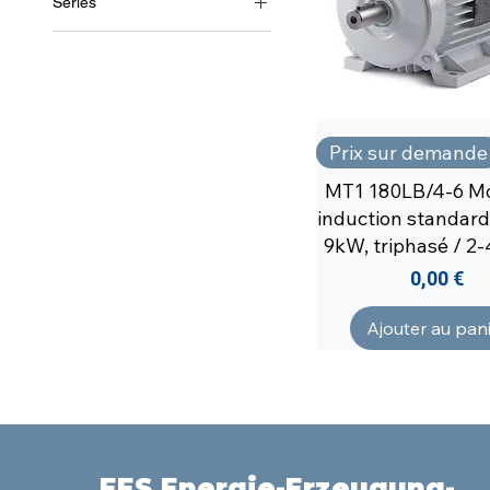
Series
MT1/2
Prix sur demande
MT1 180LB/4-6 Mo
induction standard
9kW, triphasé / 2-
Prix
0,00 €
Ajouter au pan
EES Energie-Erzeugung-