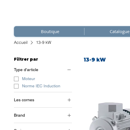
Boutique
Catalogue
Accueil
13-9 kW
Filtrer par
13-9 kW
Type d'article
Moteur
Norme IEC Induction
Les cornes
3~ (triphasé 400 V) / 50 Hz
Brand
Soga