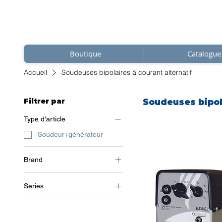
Boutique
Catalogue
Accueil
Soudeuses bipolaires à courant alternatif
Filtrer par
Soudeuses bipola
Type d'article
Soudeur+générateur
Brand
Sincro
Series
CA (Courant alternatif)