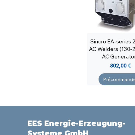
Sincro EA-series 
AC Welders (130-
AC Generato
Prix
802,00 €
Précommande
EES Energie-Erzeugung-
Systeme GmbH