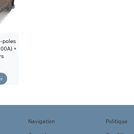
2-poles
200A) +
rs
r
Navigation
Politique