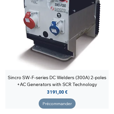
Sincro SW-F-series DC Welders (300A) 2-poles
+AC Generators with SCR Technology
Prix
3 191,00 €
Précommander