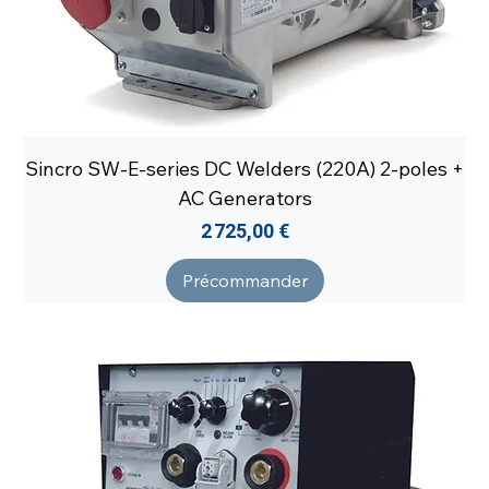
Sincro SW-E-series DC Welders (220A) 2-poles +
AC Generators
Prix
2 725,00 €
Précommander