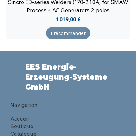
Sincro ED-series Welders (170-240A) for SMAW
Process + AC Generators 2-poles
Prix
1 019,00 €
Précommander
EES Energie-
Erzeugung-Systeme
GmbH
Navigation
Accueil
Boutique
Catalogue