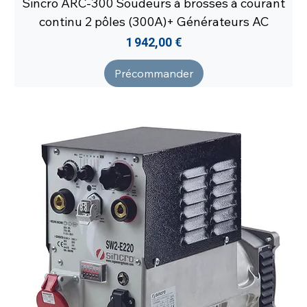
Sincro ARC-300 Soudeurs à brosses à courant
continu 2 pôles (300A)+ Générateurs AC
Prix
1 942,00 €
Précommander