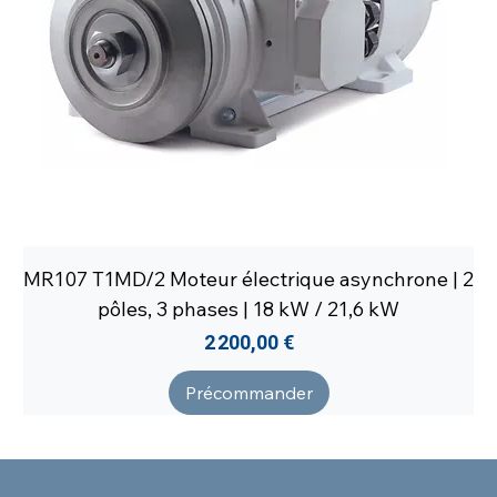
MR107 T1MD/2 Moteur électrique asynchrone | 2
pôles, 3 phases | 18 kW / 21,6 kW
Prix
2 200,00 €
Précommander