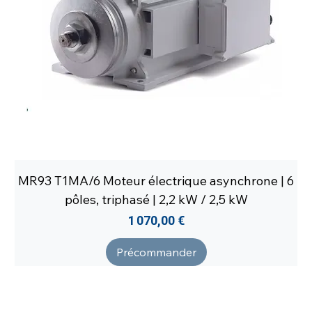
MR93 T1MA/6 Moteur électrique asynchrone | 6
pôles, triphasé | 2,2 kW / 2,5 kW
Prix
1 070,00 €
Précommander