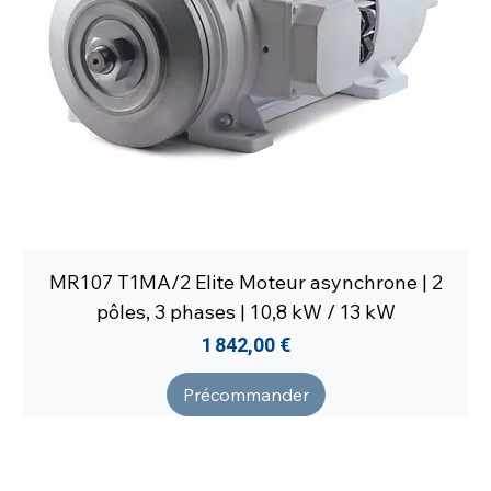
MR107 T1MA/2 Elite Moteur asynchrone | 2
pôles, 3 phases | 10,8 kW / 13 kW
Prix
1 842,00 €
Précommander