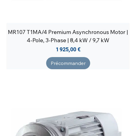
MR107 T1MA/4 Premium Asynchronous Motor |
4-Pole, 3-Phase | 8,4 kW / 9,7 kW
Prix
1 925,00 €
Précommander