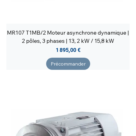
MR107 T1MB/2 Moteur asynchrone dynamique |
2 pôles, 3 phases | 13, 2 kW / 15,8 kW
Prix
1 895,00 €
Précommander