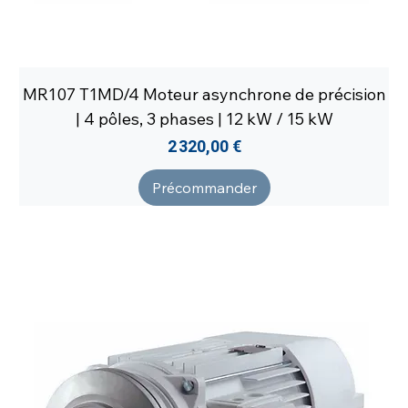
MR107 T1MD/4 Moteur asynchrone de précision
| 4 pôles, 3 phases | 12 kW / 15 kW
Prix
2 320,00 €
Précommander