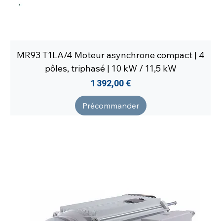
MR93 T1LA/4 Moteur asynchrone compact | 4
pôles, triphasé | 10 kW / 11,5 kW
Prix
1 392,00 €
Précommander