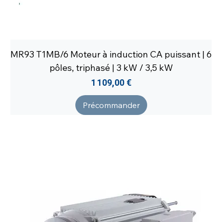
MR93 T1MB/6 Moteur à induction CA puissant | 6
pôles, triphasé | 3 kW / 3,5 kW
Prix
1 109,00 €
Précommander