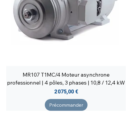
MR107 T1MC/4 Moteur asynchrone
professionnel | 4 pôles, 3 phases | 10,8 / 12,4 kW
Prix
2 075,00 €
Précommander