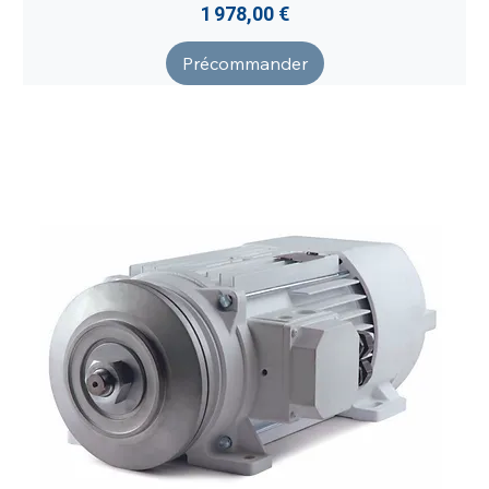
Prix
1 978,00 €
Précommander