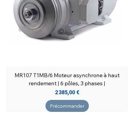
MR107 T1MB/6 Moteur asynchrone à haut
rendement | 6 pôles, 3 phases |
Prix
2 385,00 €
Précommander