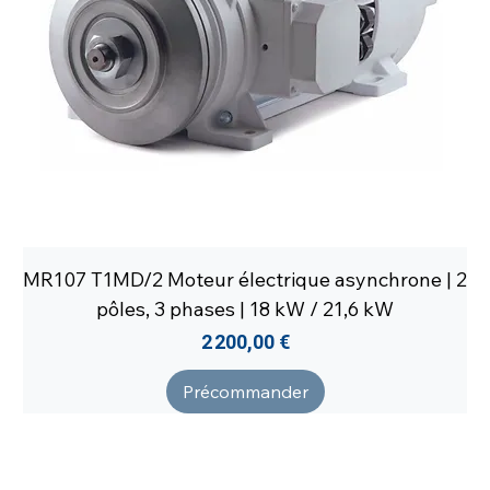
MR107 T1MD/2 Moteur électrique asynchrone | 2
pôles, 3 phases | 18 kW / 21,6 kW
Prix
2 200,00 €
Précommander