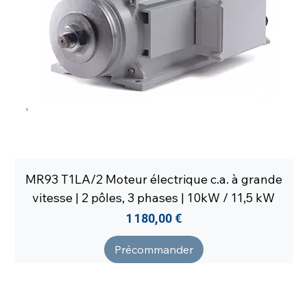
MR93 T1LA/2 Moteur électrique c.a. à grande
vitesse | 2 pôles, 3 phases | 10kW / 11,5 kW
Prix
1 180,00 €
Précommander