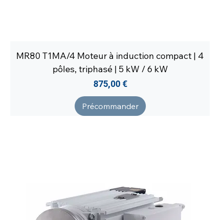
MR80 T1MA/4 Moteur à induction compact | 4
pôles, triphasé | 5 kW / 6 kW
Prix
875,00 €
Précommander