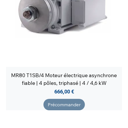
MR80 T1SB/4 Moteur électrique asynchrone
fiable | 4 pôles, triphasé | 4 / 4,6 kW
Prix
666,00 €
Précommander