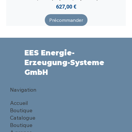
Prix
627,00 €
Précommander
EES Energie-
Erzeugung-Systeme
GmbH
Navigation
Accueil
Boutique
Catalogue
Boutique