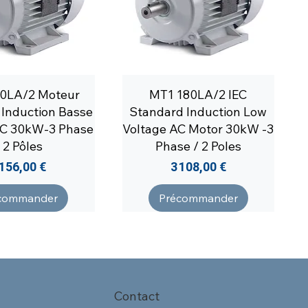
0LA/2 Moteur
MT1 180LA/2 IEC
Induction Basse
Standard Induction Low
AC 30kW-3 Phase
Voltage AC Motor 30kW -3
 2 Pôles
Phase / 2 Poles
rix
Prix
 156,00 €
3 108,00 €
commander
Précommander
Contact