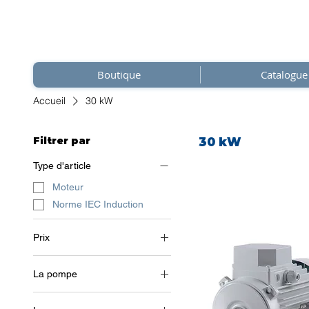
Boutique
Catalogue
Accueil
30 kW
Filtrer par
30 kW
Type d'article
Moteur
Norme IEC Induction
Prix
La pompe
3 101 €
3 355 €
2 pôles (~3000 tr/min)