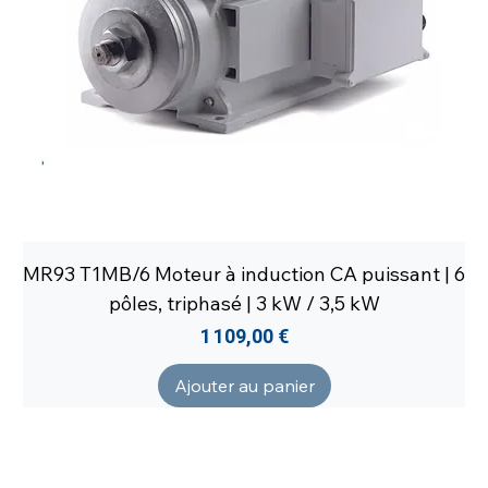
MR93 T1MB/6 Moteur à induction CA puissant | 6
pôles, triphasé | 3 kW / 3,5 kW
Prix
1 109,00 €
Ajouter au panier