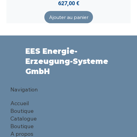
Prix
627,00 €
Ajouter au panier
EES Energie-
Erzeugung-Systeme
GmbH
Navigation
Accueil
Boutique
Catalogue
Boutique
A propos