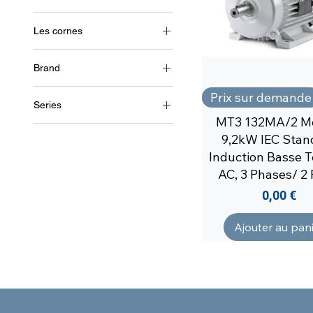
2 pôles (~3000 tr/min)
Les cornes
3~ (triphasé 400 V) / 50 Hz
Brand
3~ (triphasé 460 V) / 60 Hz
Soga
Prix sur demande
Series
MT3 132MA/2 M
MR93
9,2kW IEC Stan
MT3
Induction Basse 
AC, 3 Phases/ 2 
Prix
0,00 €
Ajouter au pan