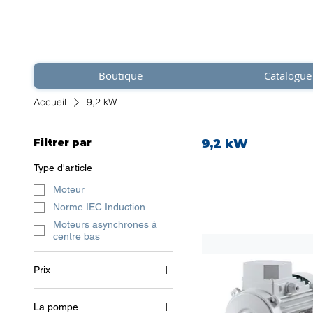
Boutique
Catalogue
Accueil
9,2 kW
Filtrer par
9,2 kW
Type d'article
Moteur
Norme IEC Induction
Moteurs asynchrones à
centre bas
Prix
La pompe
0 €
1 052 €