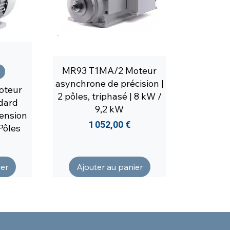
MR93 T1MA/2 Moteur
asynchrone de précision |
oteur
2 pôles, triphasé | 8 kW /
dard
9,2 kW
Tension
Prix
1 052,00 €
Pôles
ier
Ajouter au panier