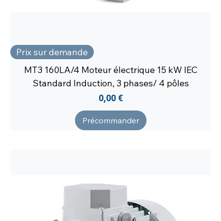
Prix sur demande
MT3 160LA/4 Moteur électrique 15 kW IEC
Standard Induction, 3 phases/ 4 pôles
Prix
0,00 €
Précommander