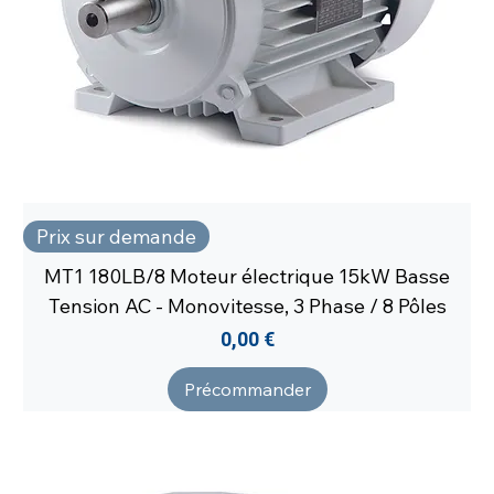
Prix sur demande
MT1 180LB/8 Moteur électrique 15kW Basse
Tension AC - Monovitesse, 3 Phase / 8 Pôles
Prix
0,00 €
Précommander