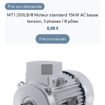
Prix sur demande
MT1 200LB/8 Moteur standard 15kW AC basse
tension, 3 phases / 8 pôles
Prix
0,00 €
Précommander