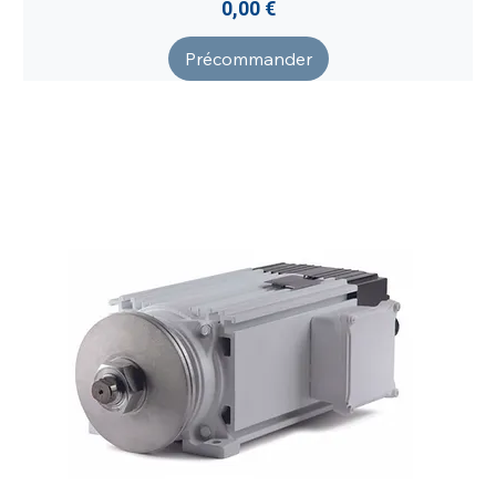
Prix
0,00 €
Précommander