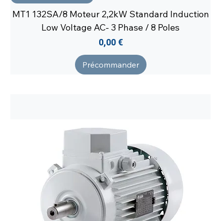
MT1 132SA/8 Moteur 2,2kW Standard Induction
Low Voltage AC- 3 Phase / 8 Poles
Prix
0,00 €
Précommander