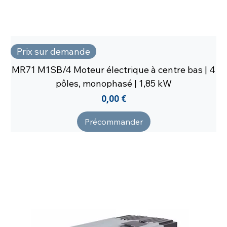
Prix sur demande
MR71 M1SB/4 Moteur électrique à centre bas | 4
pôles, monophasé | 1,85 kW
Prix
0,00 €
Précommander