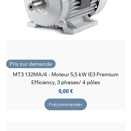
Prix sur demande
MT3 132MA/4 - Moteur 5,5 kW IE3 Premium
Efficiency, 3 phases/ 4 pôles
Prix
0,00 €
Précommander