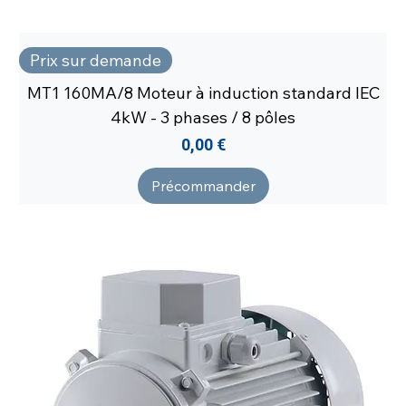
Prix sur demande
MT1 160MA/8 Moteur à induction standard IEC
4kW - 3 phases / 8 pôles
Prix
0,00 €
Précommander