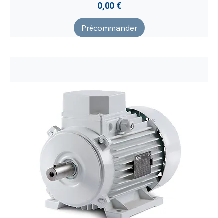
Prix
0,00 €
Précommander