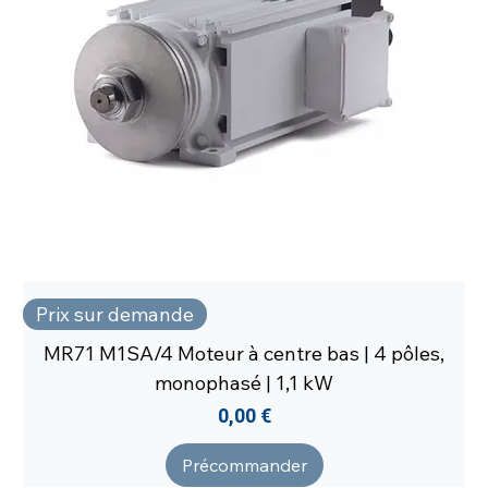
Prix sur demande
MR71 M1SA/4 Moteur à centre bas | 4 pôles,
monophasé | 1,1 kW
Prix
0,00 €
Précommander