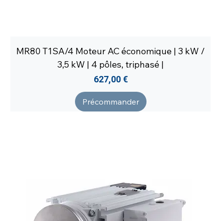
MR80 T1SA/4 Moteur AC économique | 3 kW /
3,5 kW | 4 pôles, triphasé |
Prix
627,00 €
Précommander