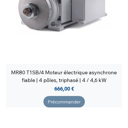
MR80 T1SB/4 Moteur électrique asynchrone
fiable | 4 pôles, triphasé | 4 / 4,6 kW
Prix
666,00 €
Précommander