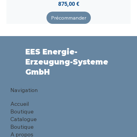
Prix
875,00 €
Précommander
EES Energie-
Erzeugung-Systeme
GmbH
Navigation
Accueil
Boutique
Catalogue
Boutique
A propos