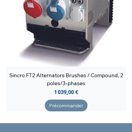
Sincro FT2 Alternators Brushes / Compound, 2
poles/3-phases
Prix
1 039,00 €
Précommander