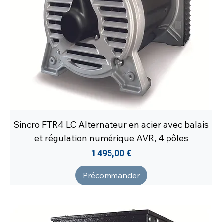
Sincro FTR4 LC Alternateur en acier avec balais
et régulation numérique AVR, 4 pôles
Prix
1 495,00 €
Précommander