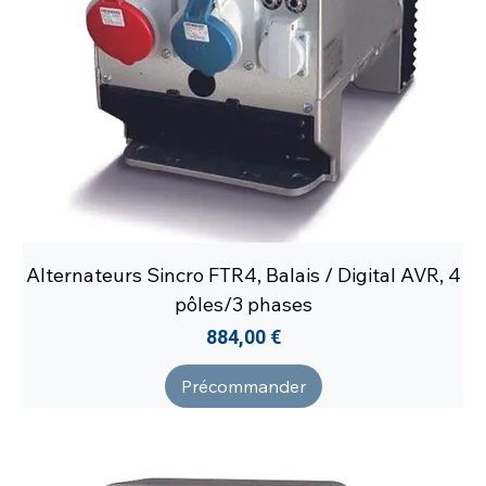
Alternateurs Sincro FTR4, Balais / Digital AVR, 4
pôles/3 phases
Prix
884,00 €
Précommander