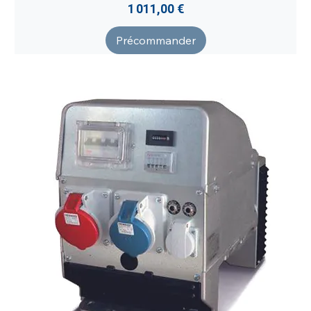
Prix
1 011,00 €
Précommander