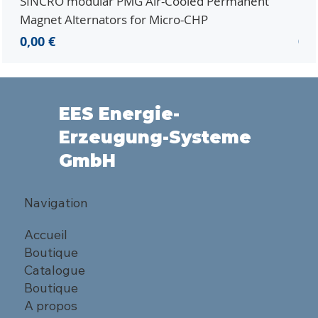
SINCRO modular PMG Air-Cooled Permanent
PMG
Magnet Alternators for Micro-CHP
Mic
Prix
Pri
0,00 €
0,0
EES Energie-
Erzeugung-Systeme
GmbH
Navigation
Accueil
Boutique
Catalogue
Boutique
A propos