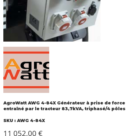
AgroWatt AWG 4-84X Générateur à prise de force
entraîné par le tracteur 83,7kVA, triphasé/4 pôles
SKU
SKU :
AWG 4-84X
AWG
4-
84X
Prix
11 052,00 €