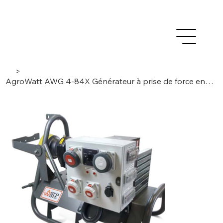
>
AgroWatt AWG 4-84X Générateur à prise de force entraîné par le tracteur 83,7kVA, triphasé/4 pôles