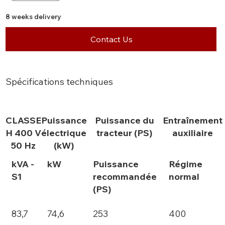
8 weeks delivery
Contact Us
Spécifications techniques
CLASSE
Puissance
Puissance du
Entraînement
H 400 V
électrique
tracteur (PS)
auxiliaire
50 Hz
(kW)
kVA -
kW
Puissance
Régime
S1
recommandée
normal
(PS)
83,7
74,6
253
400