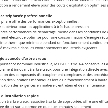
tion à rendement élevé pour des coûts d'exploitation optimisés 
nce triphasée professionnelle
phare offre des performances exceptionnelles :
 supérieur pour les applications à très haute pression
entes performances de démarrage, même dans les conditions de c
ent électrique optimisé pour une consommation d'énergie rédu
inte thermique minimale pendant un fonctionnement continu pr
ité maximale dans les environnements industriels exigeants
ie avancée d'arbre creux
puissance nominale industrielle, le HST1 132MB/4 conserve les ava
lement innovant à arbre creux pour une intégration directe av
ation des composants d'accouplement complexes et des procédur
ion des vibrations mécaniques lors d'un fonctionnement à haute
fication des exigences en matière d'entretien et de maintenance
 d'installation rapide
ion à arbre creux, associée à sa bride appropriée, offre une effica
e direct sur la pompe en quelques minutes seulement