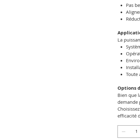
Pas be
Aligne
Réduct
Applicati
La puissan
Systèm
Opérat
Enviro
Instal
Toute 
Options d
Bien que l
demande po
Choisissez
efficacité