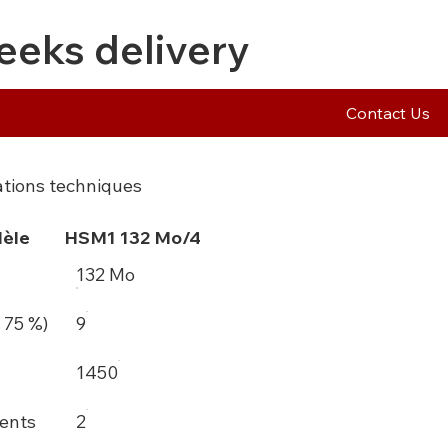
eeks delivery
Contact Us
ations techniques
èle
HSM1 132 Mo/4
132 Mo
 75 %)
9
1450
ents
2