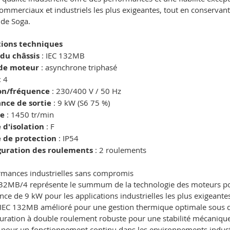
ommerciaux et industriels les plus exigeantes, tout en conservant l
 de Soga.
tions techniques
 du châssis
: IEC 132MB
de moteur
: asynchrone triphasé
: 4
on/fréquence
: 230/400 V / 50 Hz
ance de sortie
: 9 kW (S6 75 %)
se
: 1450 tr/min
 d'isolation
: F
e de protection
: IP54
guration des roulements
: 2 roulements
rmances industrielles sans compromis
32MB/4 représente le summum de la technologie des moteurs pou
nce de 9 kW pour les applications industrielles les plus exigeante
IEC 132MB amélioré pour une gestion thermique optimale sous 
uration à double roulement robuste pour une stabilité mécaniqu
pour un fonctionnement continu dans les environnements industrie