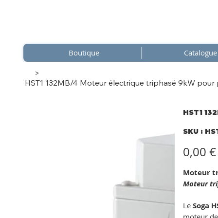
Boutique
Catalogue
>
HST1 132MB/4 Moteur électrique triphasé 9kW pour
HST1 132
SKU
SKU :
HS
HST1
132M
Prix
0,00 €
Moteur tr
Moteur tr
Le
Soga H
moteur de 