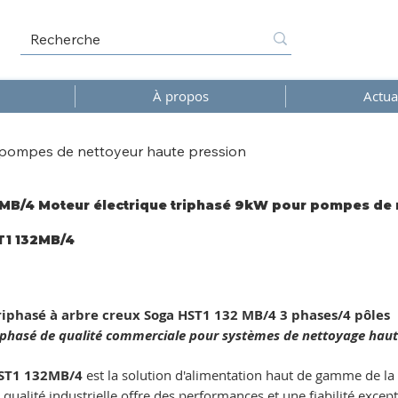
À propos
Actua
 pompes de nettoyeur haute pression
MB/4 Moteur électrique triphasé 9kW pour pompes de 
T1 132MB/4
B/4
iphasé à arbre creux Soga HST1 132 MB/4 3 phases/4 pôles
iphasé de qualité commerciale pour systèmes de nettoyage haut
ST1 132MB/4
est la solution d'alimentation haut de gamme de l
qualité industrielle offre des performances et une fiabilité excep