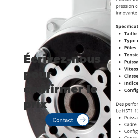
pression c
innovante
Spécifica
Taille
Type 
Pôles
Tensi
Écrivez-nous
Puiss
Vites
pour
Classe
Indic
confirmer le
Confi
prix
Des perfo
Le HST1 1
Puissa
Contact
Cadre 
Config
Conçu 