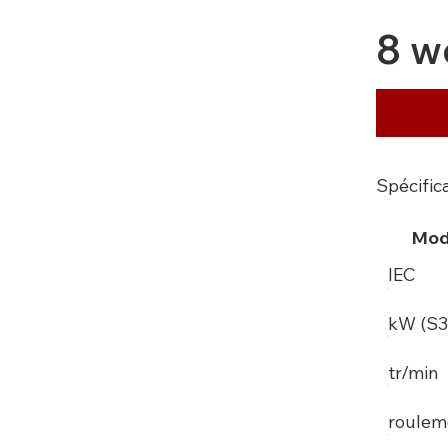
8 w
Spécific
Mod
IEC
kW (S3
tr/min
roulem