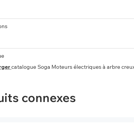
ons
ue
rger
catalogue Soga Moteurs électriques à arbre creu
uits connexes