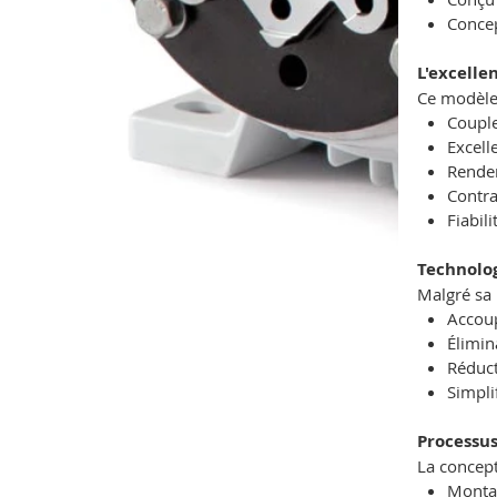
Concep
L'excelle
Ce modèle 
Couple
Excell
Rendem
Contra
Fiabil
Technolog
Malgré sa 
Accoup
Élimin
Réduct
Simpli
Processus
La concept
Montag