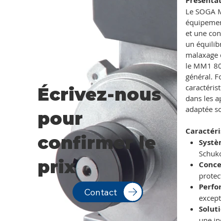
Présenta
Le SOGA M
équipement
et une con
un équilib
malaxage d
le MM1 80M
général. F
caractéris
Écrivez-nous
dans les a
adaptée so
pour
Caractéri
confirmer le
Systè
Schuko
prix
Conce
protec
Perfo
Contact
except
Solut
une in