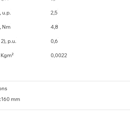
, u.p.
2,5
, Nm
4,8
), p.u.
0,6
, Kgm²
0,0022
ons
x160 mm