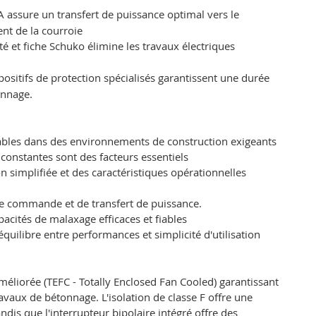
A assure un transfert de puissance optimal vers le
nt de la courroie
té et fiche Schuko élimine les travaux électriques
positifs de protection spécialisés garantissent une durée
onnage.
iables dans des environnements de construction exigeants
constantes sont des facteurs essentiels
on simplifiée et des caractéristiques opérationnelles
e commande et de transfert de puissance.
acités de malaxage efficaces et fiables
uilibre entre performances et simplicité d'utilisation
iorée (TEFC - Totally Enclosed Fan Cooled) garantissant
avaux de bétonnage. L'isolation de classe F offre une
dis que l'interrupteur bipolaire intégré offre des