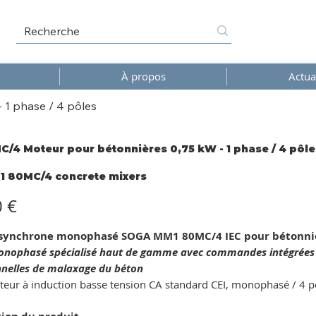
À propos
Actua
1 phase / 4 pôles
/4 Moteur pour bétonnières 0,75 kW - 1 phase / 4 pôle
1 80MC/4 concrete mixers
/4
ete
0 €
s
synchrone monophasé SOGA MM1 80MC/4 IEC pour bétonni
nophasé spécialisé haut de gamme avec commandes intégrées et
nnelles de malaxage du béton
eur à induction basse tension CA standard CEI, monophasé / 4 pô