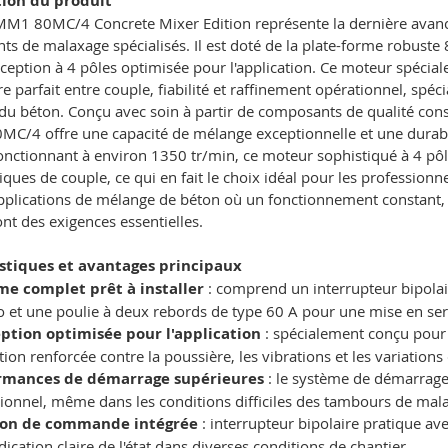
tion du produit
M1 80MC/4 Concrete Mixer Edition représente la dernière avancé
s de malaxage spécialisés. Il est doté de la plate-forme robust
ception à 4 pôles optimisée pour l'application. Ce moteur spéci
re parfait entre couple, fiabilité et raffinement opérationnel, spé
u béton. Conçu avec soin à partir de composants de qualité const
C/4 offre une capacité de mélange exceptionnelle et une durabi
onctionnant à environ 1350 tr/min, ce moteur sophistiqué à 4 pô
tiques de couple, ce qui en fait le choix idéal pour les professio
pplications de mélange de béton où un fonctionnement constant, 
nt des exigences essentielles.
stiques et avantages principaux
me complet prêt à installer
: comprend un interrupteur bipolair
 et une poulie à deux rebords de type 60 A pour une mise en se
ption optimisée pour l'application
: spécialement conçu pour
tion renforcée contre la poussière, les vibrations et les variations
rmances de démarrage supérieures
: le système de démarrage
ionnel, même dans les conditions difficiles des tambours de mal
ion de commande intégrée
: interrupteur bipolaire pratique a
dication claire de l'état dans diverses conditions de chantier