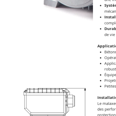
Systè
mécani
Instal
comple
Durab
de vie
Applicati
Bétonn
Opérat
Applic
robus
Équipe
Projet
Petite
Installat
Le malaxe
des perfor
protection