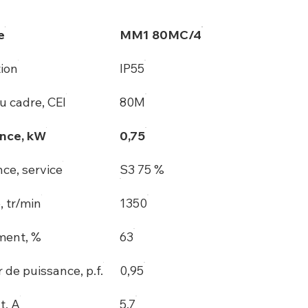
e
MM1 80MC/4
tion
IP55
du cadre, CEI
80M
nce, kW
0,75
ce, service
S3 75 %
, tr/min
1350
ment, %
63
 de puissance, p.f.
0,95
t, A
5,7