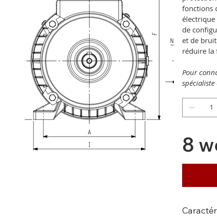
fonctions 
électrique
de config
et de brui
réduire la
Pour conna
spécialist
8 w
Caractér