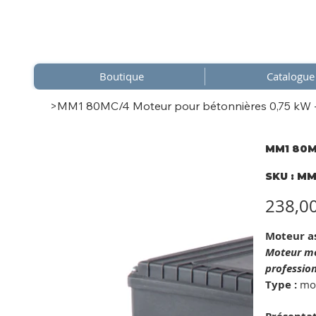
Boutique
Catalogue
>
MM1 80MC/4 Moteur pour bétonnières 0,75 kW - 
MM1 80MC
SKU
SKU :
MM
MM1
80MC
concr
Prix
238,0
mixer
Moteur a
Moteur mo
professio
Type :
mot