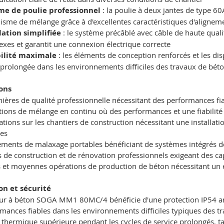
me de poulie professionnel
: la poulie à deux jantes de type 60
sme de mélange grâce à d'excellentes caractéristiques d'aligneme
lation simplifiée
: le système précâblé avec câble de haute quali
xes et garantit une connexion électrique correcte
ilité maximale
: les éléments de conception renforcés et les dis
 prolongée dans les environnements difficiles des travaux de bét
ons
ières de qualité professionnelle nécessitant des performances f
ions de mélange en continu où des performances et une fiabilité 
ations sur les chantiers de construction nécessitant une installati
tes
ments de malaxage portables bénéficiant de systèmes intégrés d
s de construction et de rénovation professionnels exigeant des cap
s et moyennes opérations de production de béton nécessitant un éq
ion et sécurité
ur à béton SOGA MM1 80MC/4 bénéficie d'une protection IP54 amél
mances fiables dans les environnements difficiles typiques des tr
 thermique supérieure pendant les cycles de service prolongés, tan