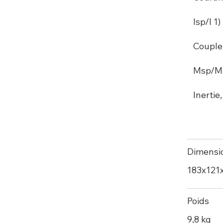
Isp/I 1) 
Couple
Msp/M 2
Inertie
Dimensi
183х121
Poids
9,8 kg