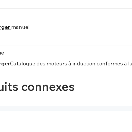
rger
manuel
ue
rger
Catalogue des moteurs à induction conformes à l
uits connexes