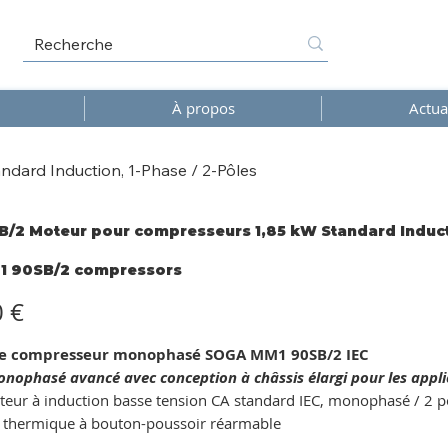
À propos
Actua
ard Induction, 1-Phase / 2-Pôles
/2 Moteur pour compresseurs 1,85 kW Standard Inducti
1 90SB/2 compressors
/2
essors
0 €
e compresseur monophasé SOGA MM1 90SB/2 IEC
nophasé avancé avec conception à châssis élargi pour les appl
eur à induction basse tension CA standard IEC, monophasé / 2 p
n thermique à bouton-poussoir réarmable