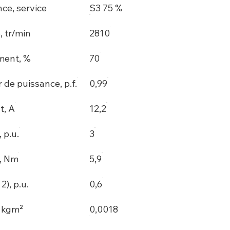
ce, service
S3 75 %
, tr/min
2810
ment, %
70
 de puissance, p.f.
0,99
t, A
12,2
, p.u.
3
, Nm
5,9
), p.u.
0,6
, kgm²
0,0018