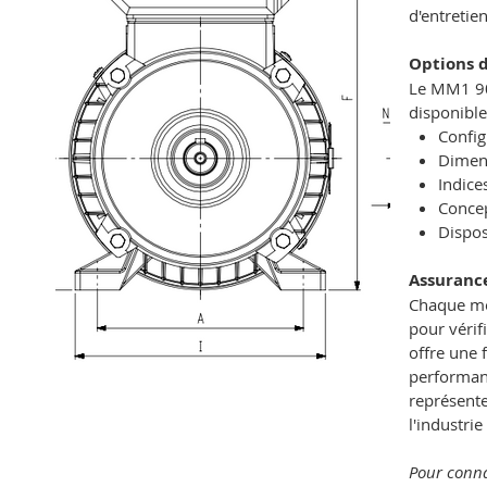
d'entretie
Options d
Le MM1 90S
disponibl
Config
Dimens
Indice
Concep
Dispos
Assuranc
Chaque mo
pour vérif
offre une 
performanc
représente
l'industri
Pour conna