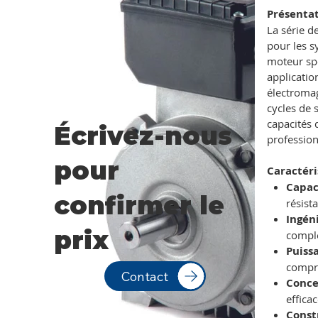
Présenta
La série 
pour les s
moteur spé
applicatio
électroma
cycles de 
capacités 
Écrivez-nous
profession
pour
Caractéri
Capac
confirmer le
résist
Ingén
prix
compl
Puiss
compr
Contact
Conce
effica
Const