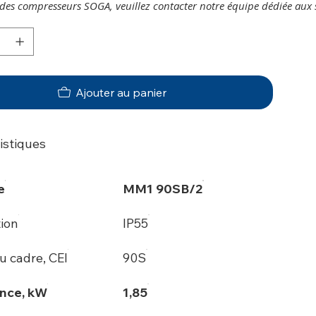
e des compresseurs SOGA, veuillez contacter notre équipe dédiée aux 
Ajouter au panier
istiques
e
MM1 90SB/2
tion
IP55
du cadre, CEI
90S
nce, kW
1,85