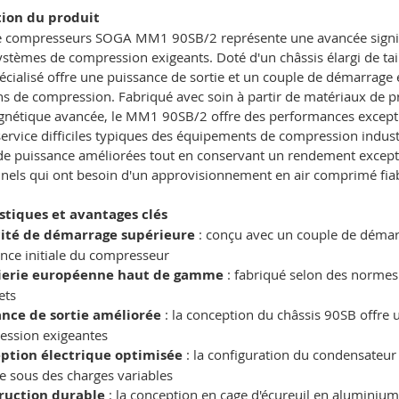
tion du produit
de compresseurs SOGA MM1 90SB/2 représente une avancée signif
ystèmes de compression exigeants. Doté d'un châssis élargi de tai
cialisé offre une puissance de sortie et un couple de démarrage 
ns de compression. Fabriqué avec soin à partir de matériaux de p
gnétique avancée, le MM1 90SB/2 offre des performances exceptio
service difficiles typiques des équipements de compression industr
de puissance améliorées tout en conservant un rendement exception
nels qui ont besoin d'un approvisionnement en air comprimé fiab
stiques et avantages clés
ité de démarrage supérieure
: conçu avec un couple de démar
ance initiale du compresseur
ierie européenne haut de gamme
: fabriqué selon des normes 
ets
ance de sortie améliorée
: la conception du châssis 90SB offre 
ession exigeantes
ption électrique optimisée
: la configuration du condensateur
ce sous des charges variables
ruction durable
: la conception en cage d'écureuil en aluminium 