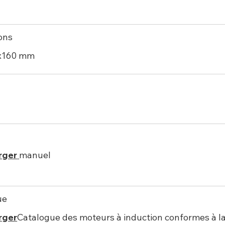
ons
x160 mm
rger
manuel
ue
rger
Catalogue des moteurs à induction conformes à l