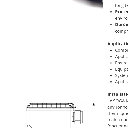
long 
Prote
enviro
Durée
compr
Applicati
Compre
Applic
Enviro
Équipe
Systèm
Applic
Installat
Le SOGA M
environnem
thermique 
maintenan
fonctionne