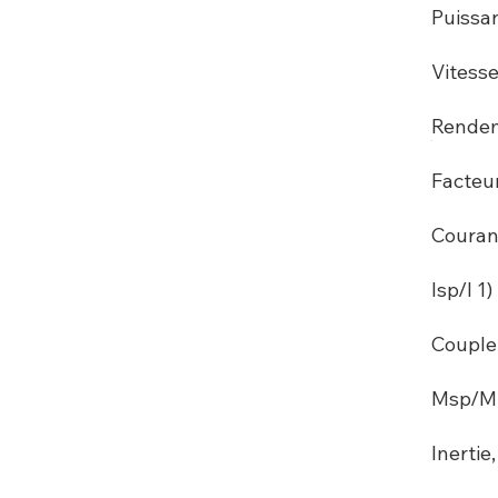
Puissan
Vitesse
Rende
Facteur
Couran
Isp/I 1) 
Couple
Msp/M 2
Inertie