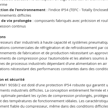
terme
ction de l'environnement
: l'indice IP54 (TEFC - Totally Enclos
nnements difficiles
 de vie prolongée
: composants fabriqués avec précision et rou
ession continus
ons
sseurs d'air industriels à haute capacité et systèmes pneumatiq
ations commerciales de réfrigération et de refroidissement par 
nnements de fabrication et de production nécessitant un appro
ments de compression pour l'automobile et les ateliers soumis 
es de processus industriels dépendant d'une alimentation en air
ations nécessitant des performances constantes dans des conditio
ion et sécurité
M1 90SB/2 est doté d'une protection IP54 robuste qui garantit 
ents industriels difficiles. La conception entièrement fermée et r
optimale pendant les cycles de compression prolongés, protégea
t des températures de fonctionnement idéales. Les caractéristiq
ment fiable du compresseur, même dans des conditions difficiles,