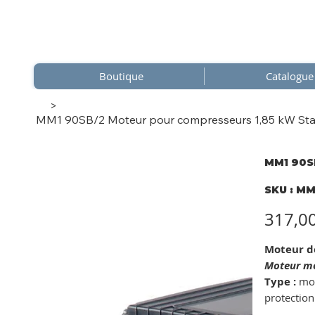
Boutique
Catalogue
>
MM1 90SB/2 Moteur pour compresseurs 1,85 kW Stand
MM1 90SB
SKU
SKU :
MM
MM1
90SB
compr
Prix
317,0
Moteur d
Moteur mo
Type :
mot
protectio