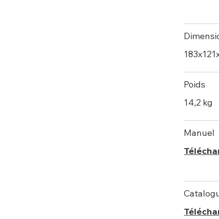
Dimensi
183х121
Poids
14,2 kg
Manuel
Télécha
Catalog
Télécha