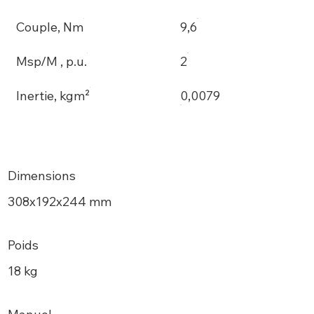
Couple, Nm
9,6
Msp/M , p.u.
2
Inertie, kgm²
0,0079
Dimensions
308х192x244 mm
Poids
18 kg