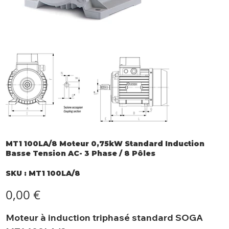
MT1 100LA/8 Moteur 0,75kW Standard Induction
Basse Tension AC- 3 Phase / 8 Pôles
SKU
SKU :
MT1 100LA/8
MT1
100LA/8
Prix
0,00 €
Moteur à induction triphasé standard SOGA