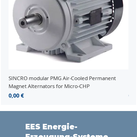
SINCRO modular PMG Air-Cooled Permanent
PMG
Magnet Alternators for Micro-CHP
Mic
Prix
Pri
0,00 €
0,0
EES Energie-
Erzeugung-Systeme