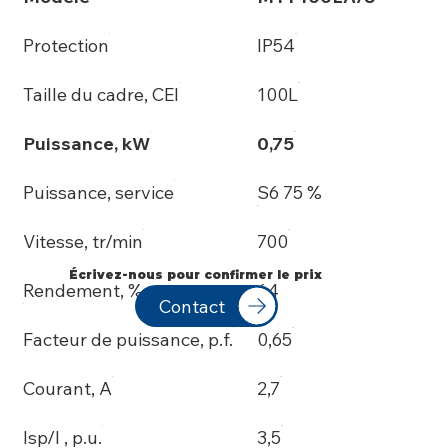
Protection
IP54
Taille du cadre, CEI
100L
Puissance, kW
0,75
Puissance, service
S6 75 %
Vitesse, tr/min
700
Écrivez-nous pour confirmer le prix
Rendement, %
64
Contact
Facteur de puissance, p.f.
0,65
Courant, A
2,7
Isp/I , p.u.
3,5