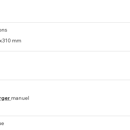
ons
0x310 mm
rger
manuel
ue