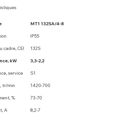
istiques
e
MT1 132SA/4-8
tion
IP55
du cadre, CEI
132S
nce, kW
3,3-2,2
ce, service
S1
, tr/min
1420-700
ment, %
73-70
t, A
8,2-7