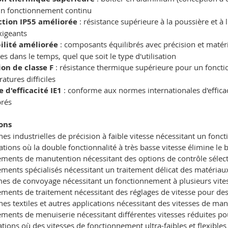
un fonctionnement continu
ction IP55 améliorée
: résistance supérieure à la poussière et
xigeants
ilité améliorée
: composants équilibrés avec précision et matér
es dans le temps, quel que soit le type d'utilisation
ion de classe F
: résistance thermique supérieure pour un fonct
atures difficiles
 d'efficacité IE1
: conforme aux normes internationales d'effica
brés
ons
es industrielles de précision à faible vitesse nécessitant un fonc
ations où la double fonctionnalité à très basse vitesse élimine l
ments de manutention nécessitant des options de contrôle sélecti
ments spécialisés nécessitant un traitement délicat des matériaux
es de convoyage nécessitant un fonctionnement à plusieurs vites
ments de traitement nécessitant des réglages de vitesse pour des
es textiles et autres applications nécessitant des vitesses de ma
ments de menuiserie nécessitant différentes vitesses réduites po
lations où des vitesses de fonctionnement ultra-faibles et flexibl