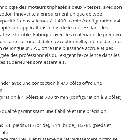
hnologie des moteurs triphasés à deux vitesses, avec son
onception innovante à enroulement unique de type
pacité à deux vitesses à 1 400 tr/min (configuration à 4
dapté aux applications industrielles nécessitant des
vitesse flexible. Fabriqué avec des matériaux de première
constantes et une stabilité exceptionnelle, même dans des
n de longueur « A » offre une puissance accrue et des
égiée des professionnels qui exigent l'excellence dans les
es supérieures sont essentiels.
ander avec une conception à 4/8 pôles offre une
ts
uration à 4 pôles) et 700 tr/min (configuration à 8 pôles),
qualité garantissant une fiabilité et une précision
s B3 (pieds), B5 (bride), B14 (bride), B3/B5 (pieds et
male
cage d'écureuil) et système de refroidissement optimisé