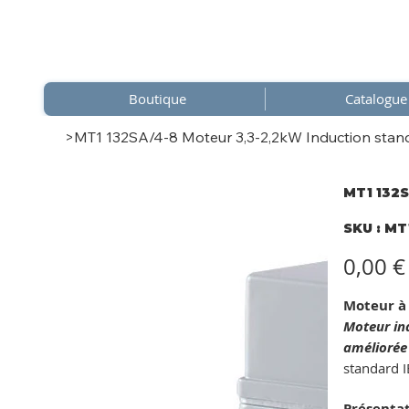
Boutique
Catalogue
>
MT1 132SA/4-8 Moteur 3,3-2,2kW Induction stand
MT1 132S
SKU
SKU :
MT1
MT1
132SA
8
Prix
0,00 €
Moteur à 
Moteur ind
améliorée
standard I
Présenta