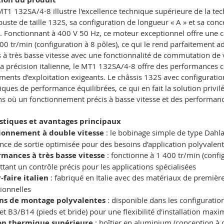
1 132SA/4-8 illustre l'excellence technique supérieure de la tec
buste de taille 132S, sa configuration de longueur « A » et sa c
 Fonctionnant à 400 V 50 Hz, ce moteur exceptionnel offre une ca
700 tr/min (configuration à 8 pôles), ce qui le rend parfaitement a
 à très basse vitesse avec une fonctionnalité de commutation de 
 la précision italienne, le MT1 132SA/4-8 offre des performances 
ents d'exploitation exigeants. Le châssis 132S avec configuratio
tiques de performance équilibrées, ce qui en fait la solution privil
ns où un fonctionnement précis à basse vitesse et des performanc
stiques et avantages principaux
ionnement à double vitesse
: le bobinage simple de type Dahl
nce de sortie optimisée pour des besoins d'application polyvalen
rmances à très basse vitesse
: fonctionne à 1 400 tr/min (config
tant un contrôle précis pour les applications spécialisées
-faire italien
: fabriqué en Italie avec des matériaux de première 
ionnelles
ns de montage polyvalentes
: disponible dans les configuration
 et B3/B14 (pieds et bride) pour une flexibilité d'installation maxi
on thermique supérieure
: boîtier en aluminium (conception à 