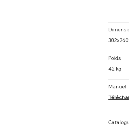
Dimensi
382х26
Poids
42 kg
Manuel
Télécha
Catalog