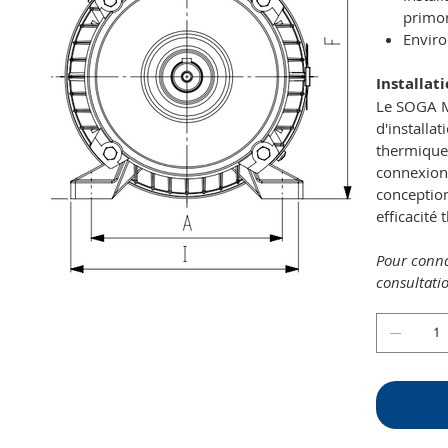
primor
Enviro
Installat
Le SOGA M
d'installa
thermique 
connexions
conception
efficacité
Pour connaî
consultatio