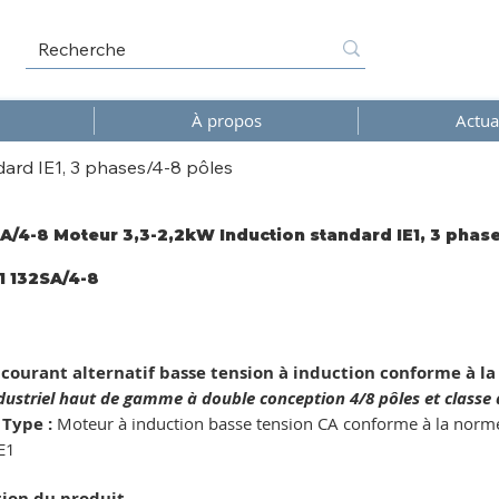
À propos
Actua
ard IE1, 3 phases/4-8 pôles
A/4-8 Moteur 3,3-2,2kW Induction standard IE1, 3 phas
 132SA/4-8
/4-
courant alternatif basse tension à induction conforme à 
ustriel haut de gamme à double conception 4/8 pôles et classe d'
Type :
Moteur à induction basse tension CA conforme à la norme CE
E1
tion du produit