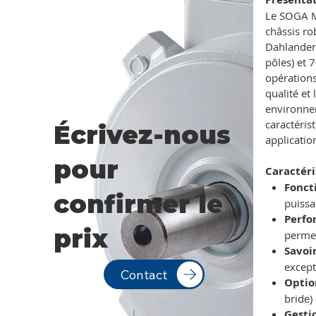
Le SOGA MT
châssis ro
Dahlander.
pôles) et 
opérations
qualité et
environnem
caractéris
Écrivez-nous
applicatio
pour
Caractéri
Fonct
confirmer le
puissa
Perfo
prix
permet
Savoir
except
Contact
Optio
bride)
Gesti