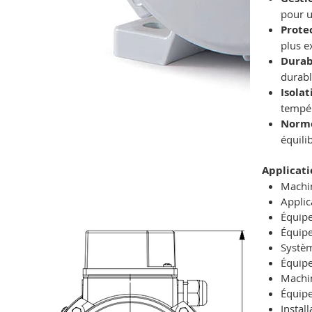
pour 
Prote
plus e
Durab
durabl
Isolat
tempér
Norme
équili
Applicati
Machin
Applic
Équipe
Équipe
Systèm
Équipe
Machin
Équipe
Instal