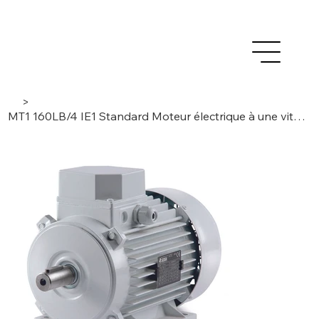
>
MT1 160LB/4 IE1 Standard Moteur électrique à une vitesse 18,5kW, 3 phases/ 4 pôles