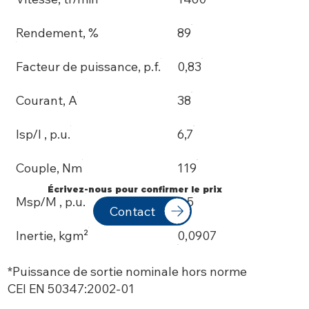
Rendement, %
89
Facteur de puissance, p.f.
0,83
Courant, A
38
Isp/I , p.u.
6,7
Couple, Nm
119
Écrivez-nous pour confirmer le prix
Msp/M , p.u.
2,5
Contact
Inertie, kgm²
0,0907
*Puissance de sortie nominale hors norme
CEI EN 50347:2002-01