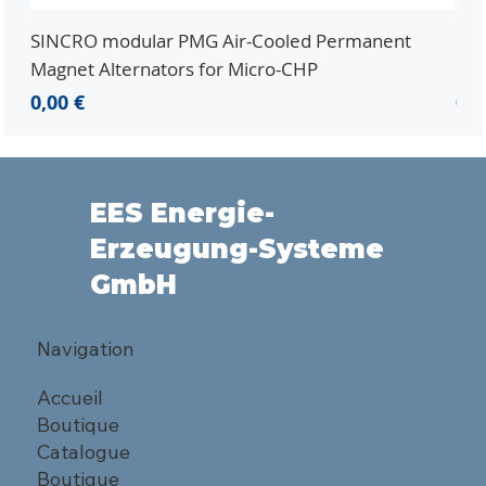
SINCRO modular PMG Air-Cooled Permanent
PMG
Magnet Alternators for Micro-CHP
Mic
Prix
Pri
0,00 €
0,0
EES Energie-
Erzeugung-Systeme
GmbH
Navigation
Accueil
Boutique
Catalogue
Boutique