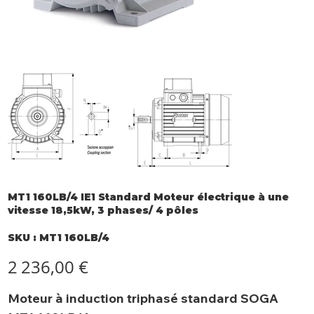
MT1 160LB/4 IE1 Standard Moteur électrique à une
vitesse 18,5kW, 3 phases/ 4 pôles
SKU
SKU :
MT1 160LB/4
MT1
160LB/4
Prix
2 236,00 €
Moteur à induction triphasé standard SOGA