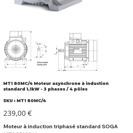
MT1 80MC/4 Moteur asynchrone à induction
standard 1,1kW - 3 phases / 4 pôles
SKU
SKU :
MT1 80MC/4
MT1
80MC/4
Prix
239,00 €
Moteur à induction triphasé standard SOGA