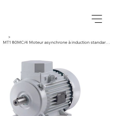
>
MT1 80MC/4 Moteur asynchrone à induction standard 1,1kW - 3 phases / 4 pôles