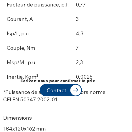
Facteur de puissance, p.f.
0,77
Courant, A
3
Isp/I , p.u.
4,3
Couple, Nm
7
Msp/M , p.u.
2,3
Inertie, Kgm²
0,0026
Écrivez-nous pour confirmer le prix
Contact
*Puissance de sortie nominale hors norme
CEI EN 50347:2002-01
Dimensions
184х120x162 mm