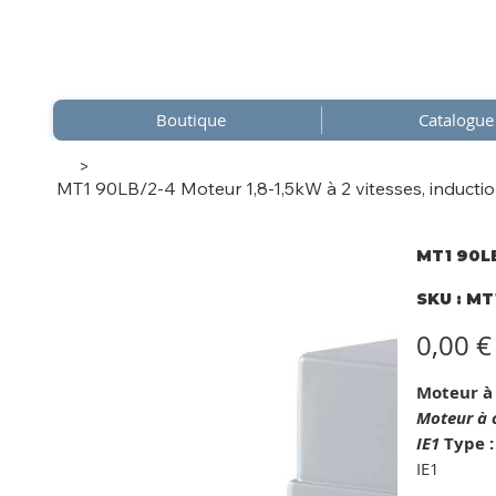
Boutique
Catalogue
>
MT1 90LB/2-4 Moteur 1,8-1,5kW à 2 vitesses, inducti
MT1 90LB
SKU
SKU :
MT
MT1
90LB/
4
Prix
0,00 €
Moteur à 
Moteur à c
IE1
Type :
IE1