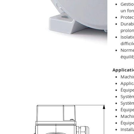
Gestio
un fo
Protec
Durabi
prolon
Isolat
diffici
Norme 
équili
Applicati
Machin
Applic
Équipe
Systèm
Systèm
Équipe
Machin
Équipe
Instal