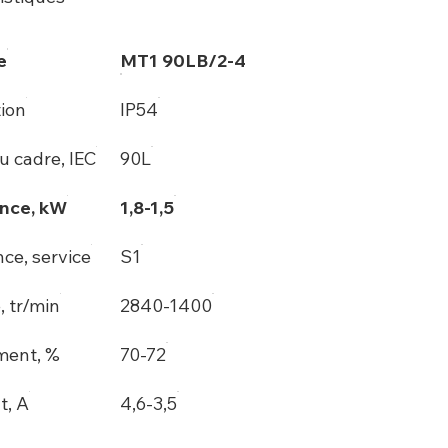
e
MT1 90LB/2-4
tion
IP54
du cadre, IEC
90L
nce, kW
1,8-1,5
ce, service
S1
, tr/min
2840-1400
ment, %
70-72
t, A
4,6-3,5