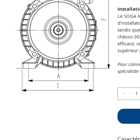
Installat
Le SOGA M
d'installa
tandis que
châssis 90
efficace, 
supérieur
Pour connaî
spécialiste
Caractér