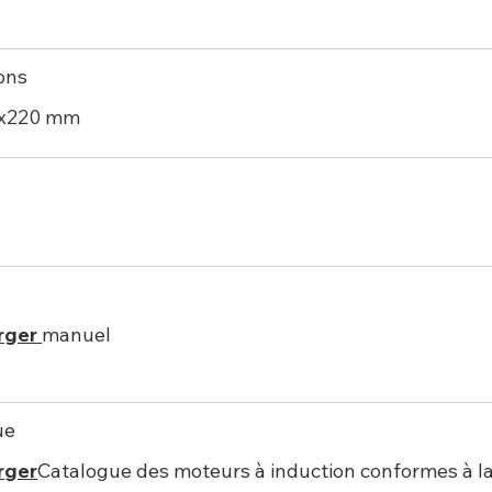
ons
0x220 mm
rger
manuel
ue
rger
Catalogue des moteurs à induction conformes à l