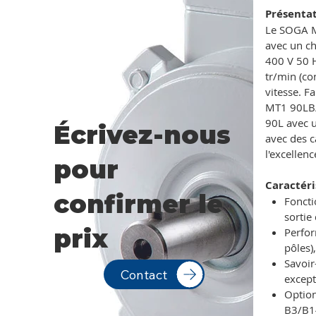
Présenta
Le SOGA MT
avec un ch
400 V 50 H
tr/min (co
vitesse. F
MT1 90LB/2
90L avec u
Écrivez-nous
avec des c
l'excellen
pour
Caractéri
confirmer le
Foncti
sortie
prix
Perfor
pôles)
Savoir
Contact
except
Option
B3/B14