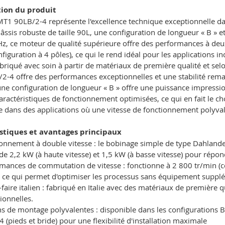
tion du produit
1 90LB/2-4 représente l'excellence technique exceptionnelle da
âssis robuste de taille 90L, une configuration de longueur « B » 
z, ce moteur de qualité supérieure offre des performances à deux
nfiguration à 4 pôles), ce qui le rend idéal pour les applications 
abriqué avec soin à partir de matériaux de première qualité et selo
-4 offre des performances exceptionnelles et une stabilité remar
ne configuration de longueur « B » offre une puissance impressio
aractéristiques de fonctionnement optimisées, ce qui en fait le ch
ce dans des applications où une vitesse de fonctionnement polyva
stiques et avantages principaux
onnement à double vitesse : le bobinage simple de type Dahlande
 de 2,2 kW (à haute vitesse) et 1,5 kW (à basse vitesse) pour répon
mances de commutation de vitesse : fonctionne à 2 800 tr/min (con
, ce qui permet d'optimiser les processus sans équipement suppl
-faire italien : fabriqué en Italie avec des matériaux de première q
ionnelles.
s de montage polyvalentes : disponible dans les configurations B3 
 (pieds et bride) pour une flexibilité d'installation maximale