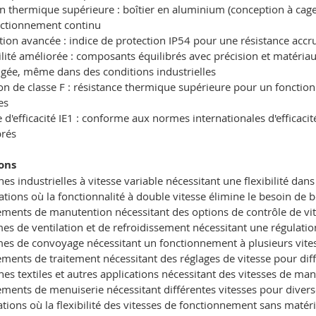
n thermique supérieure : boîtier en aluminium (conception à cage
nctionnement continu
tion avancée : indice de protection IP54 pour une résistance accrue
lité améliorée : composants équilibrés avec précision et matériau
gée, même dans des conditions industrielles
ion de classe F : résistance thermique supérieure pour un fonct
les
d'efficacité IE1 : conforme aux normes internationales d'efficaci
brés
ons
es industrielles à vitesse variable nécessitant une flexibilité dan
ations où la fonctionnalité à double vitesse élimine le besoin de 
ments de manutention nécessitant des options de contrôle de vite
es de ventilation et de refroidissement nécessitant une régulati
es de convoyage nécessitant un fonctionnement à plusieurs vites
ments de traitement nécessitant des réglages de vitesse pour di
es textiles et autres applications nécessitant des vitesses de m
ments de menuiserie nécessitant différentes vitesses pour diver
lations où la flexibilité des vitesses de fonctionnement sans maté