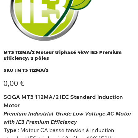
MT3 112MA/2 Moteur triphasé 4kW IE3 Premium
Efficiency, 2 pôles
SKU
SKU :
MT3 112MA/2
MT3
112MA/2
Prix
0,00 €
SOGA MT3 112MA/2 IEC Standard Induction
Motor
Premium Industrial-Grade Low Voltage AC Motor
with IE3 Premium Efficiency
Type
: Moteur CA basse tension à induction