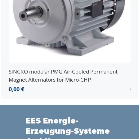
SINCRO modular PMG Air-Cooled Permanent
PMG
Magnet Alternators for Micro-CHP
Mic
Prix
Pri
0,00 €
0,0
EES Energie-
Erzeugung-Systeme