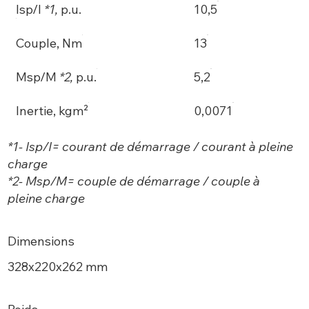
Isp/I
*1,
p.u.
10,5
Couple, Nm
13
Msp/M
*2,
p.u.
5,2
Inertie, kgm²
0,0071
*1- Isp/I= courant de démarrage / courant à pleine
charge
*2- Msp/M= couple de démarrage / couple à
pleine charge
Dimensions
328х220x262 mm