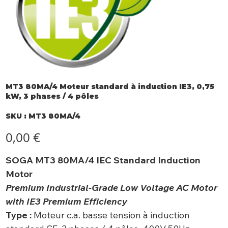
MT3 80MA/4 Moteur standard à induction IE3, 0,75
kW, 3 phases / 4 pôles
SKU
SKU :
MT3 80MA/4
MT3
80MA/4
Prix
0,00 €
SOGA MT3 80MA/4 IEC Standard Induction
Motor
Premium Industrial-Grade Low Voltage AC Motor
with IE3 Premium Efficiency
Type :
Moteur c.a. basse tension à induction