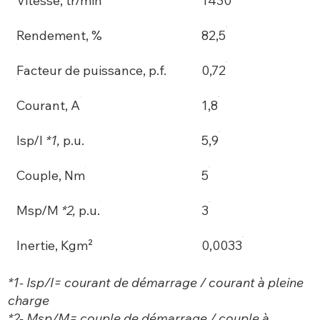
Vitesse, tr/min
1430
Rendement, %
82,5
Facteur de puissance, p.f.
0,72
Courant, A
1,8
Isp/I
*1,
p.u.
5,9
Couple, Nm
5
Msp/M
*2,
p.u.
3
Inertie, Kgm²
0,0033
*1- Isp/I= courant de démarrage / courant à pleine
charge
*2- Msp/M= couple de démarrage / couple à