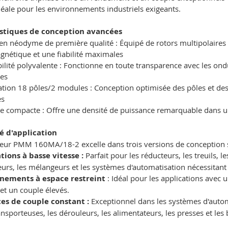
déale pour les environnements industriels exigeants.
istiques de conception avancées
en néodyme de première qualité : Équipé de rotors multipolaires
nétique et une fiabilité maximales
ilité polyvalente : Fonctionne en toute transparence avec les o
es
ation 18 pôles/2 modules : Conception optimisée des pôles et d
es
te compacte : Offre une densité de puissance remarquable dans 
té d'application
eur PMM 160MA/18-2 excelle dans trois versions de conception s
tions à basse vitesse :
Parfait pour les réducteurs, les treuils, 
rs, les mélangeurs et les systèmes d'automatisation nécessitan
nements à espace restreint
: Idéal pour les applications avec 
et un couple élevés.
es de couple constant :
Exceptionnel dans les systèmes d'autom
nsporteuses, les dérouleurs, les alimentateurs, les presses et les 