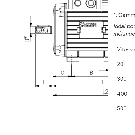
1. Gamme
Idéal po
mélangeu
Vitesse
20
300
400
500