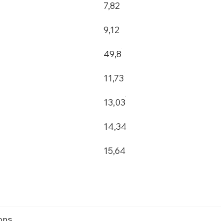
7,82
9,12
49,8
11,73
13,03
14,34
15,64
ons