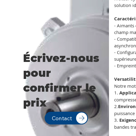
solution i
Caractér
- Aimants 
champ mag
- Compatib
asynchron
- Configur
Écrivez-nous
supérieur
- Emprein
pour
Versatili
confirmer le
Notre mot
1.
Applica
prix
compresseu
2.
Environ
puissance 
Contact
3.
Exigenc
bandes tra