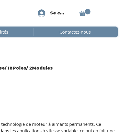
Se connecter
lités
Contactez-nous
e/ 18Poles/ 2Modules
 technologie de moteur à aimants permanents. Ce
s les applications à vitesse variable, ce qui en fait une