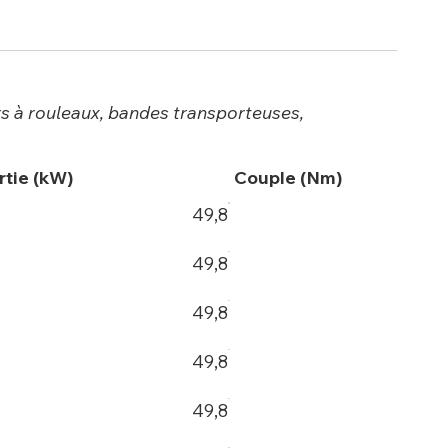
s à rouleaux, bandes transporteuses,
rtie (kW)
Couple (Nm)
49,8
49,8
49,8
49,8
49,8