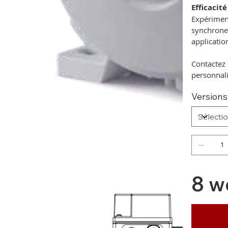
Efficacité
Expériment
synchrone
applicatio
Contactez 
personnal
Versions
8 w