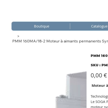
Boutique
Catalogue
>
PMM 160MA/18-2 Moteur à aimants permanents Syn
PMM 160M
SKU
SKU :
PM
PMM
160M
2
Prix
0,00 €
Moteur à
Technolog
Le SOGA P
moteur syn