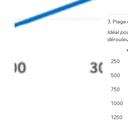
3. Plage
Idéal po
dérouleu
250
500
750
1000
1250