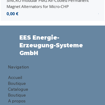
SINCRO modular PMG Air-Cooled Permanent
PMG
Magnet Alternators for Micro-CHP
Mic
Prix
Pri
0,00 €
0,0
EES Energie-
Erzeugung-Systeme
GmbH
Navigation
Accueil
Boutique
Catalogue
Boutique
A propos