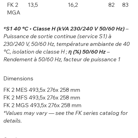
FK 2
13,5
16,2
82
83
MGA
*S1 40 °C • Classe H (kVA 230/240 V 50/60 Hz)
–
Puissance de sortie continue (service S1) à
230/240 V, 50/60 Hz, température ambiante de 40
°C, isolation de classe H ;
η (%) 50/60 Hz
–
Rendement à 50/60 Hz, facteur de puissance 1
Dimensions
FK 2 MES 493,5x 276x 258 mm
FK 2 MFS 493,5x 276x 258 mm
FK 2 MGS 493,5x 276x 258 mm
*Values may vary — see the FK
series catalog for
details.