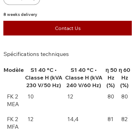
8 weeks delivery
Contact Us
Spécifications techniques
Modèle
S1 40 °C •
S1 40 °C •
η 50
η 60
Classe H (kVA
Classe H (kVA
Hz
Hz
230 V/50 Hz)
240 V/60 Hz)
(%)
(%)
FK 2
10
12
80
80
MEA
FK 2
12
14,4
81
82
MFA