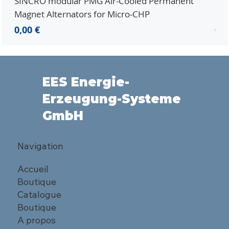
SINCRO modular PMG Air-Cooled Permanent
PMG
Magnet Alternators for Micro-CHP
Mic
Prix
Pri
0,00 €
0,0
EES Energie-
Erzeugung-Systeme
GmbH
Navigation
Accueil
Boutique
Catalogue
Boutique
A propos