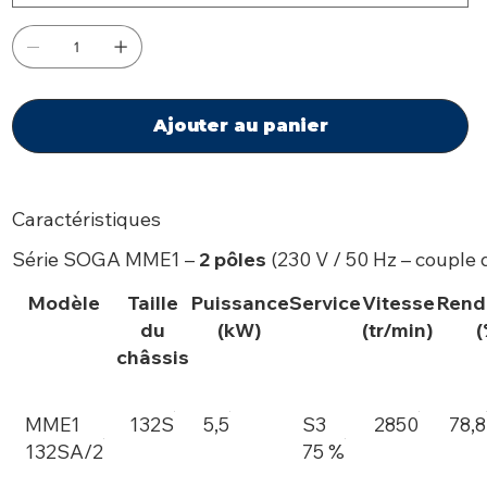
Ajouter au panier
Caractéristiques
Série SOGA MME1 –
2 pôles
(230 V / 50 Hz – couple 
Modèle
Taille
Puissance
Service
Vitesse
Rend
du
(kW)
(tr/min)
(
châssis
MME1
132S
5,5
S3
2850
78,8
132SA/2
75 %