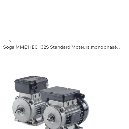
>
Soga MME1 IEC 132S Standard Moteurs monophasés avec interrupteur électronique à condensateur