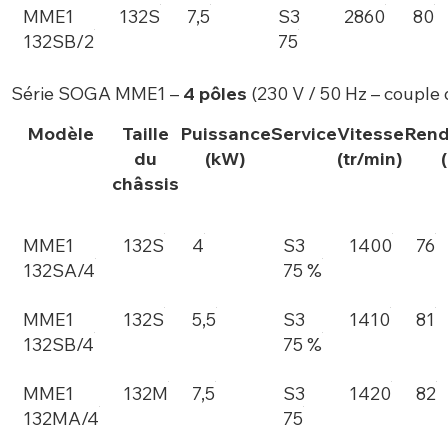
MME1
132S
7,5
S3
2860
80
132SB/2
75
Série SOGA MME1 –
4 pôles
(230 V / 50 Hz – couple
Modèle
Taille
Puissance
Service
Vitesse
Ren
du
(kW)
(tr/min)
châssis
MME1
132S
4
S3
1400
76
132SA/4
75 %
MME1
132S
5,5
S3
1410
81
132SB/4
75 %
MME1
132M
7,5
S3
1420
82
132MA/4
75