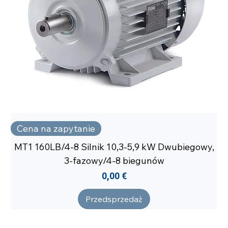
Cena na zapytanie
MT1 160LB/4-8 Silnik 10,3-5,9 kW Dwubiegowy,
3-fazowy/4-8 biegunów
Cena
0,00 €
Przedsprzedaż