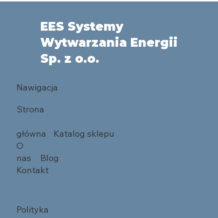
EES Systemy
Wytwarzania Energii
Sp. z o.o.
Nawigacja
Strona
główna
Katalog sklepu
O
nas
Blog
Kontakt
Polityka