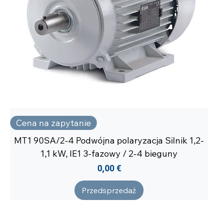
Cena na zapytanie
MT1 90SA/2-4 Podwójna polaryzacja Silnik 1,2-
1,1 kW, IE1 3-fazowy / 2-4 bieguny
Cena
0,00 €
Przedsprzedaż