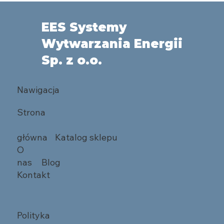
EES Systemy
Wytwarzania Energii
Sp. z o.o.
Nawigacja
Strona
główna
Katalog sklepu
O
nas
Blog
Kontakt
Polityka