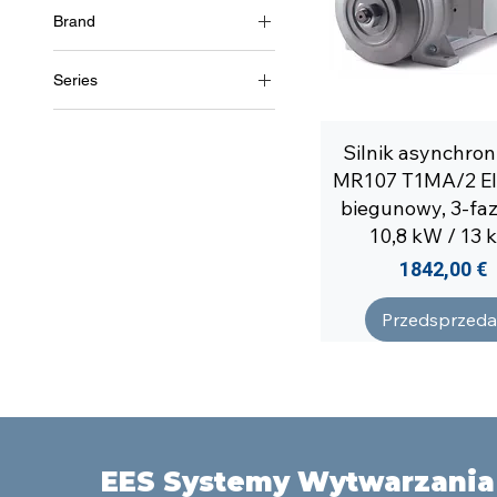
Hz
Brand
3~ (trójfazowe 460 V) / 60
Soga
Hz
Series
MR107
Silnik asynchron
MR107 T1MA/2 Elit
biegunowy, 3-fa
10,8 kW / 13
Cena
1842,00 €
Przedsprzeda
EES Systemy Wytwarzania