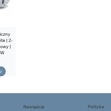
iczny
e | 2-
zowy |
 kW
ż
Nawigacja
Polityka