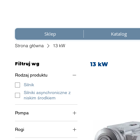
Sklep
Katalog
Strona główna
13 kW
Filtruj wg
13 kW
Rodzaj produktu
Silnik
Silniki asynchroniczne z
niskim środkiem
Pompa
2 bieguny (~3000 obr./min)
Rogi
3~ (trójfazowe 400 V) / 50