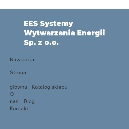
EES Systemy
Wytwarzania Energii
Sp. z o.o.
Nawigacja
Strona
główna
Katalog sklepu
O
nas
Blog
Kontakt