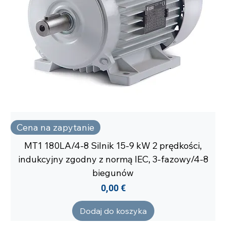
Cena na zapytanie
MT1 180LA/4-8 Silnik 15-9 kW 2 prędkości,
indukcyjny zgodny z normą IEC, 3-fazowy/4-8
biegunów
Cena
0,00 €
Dodaj do koszyka