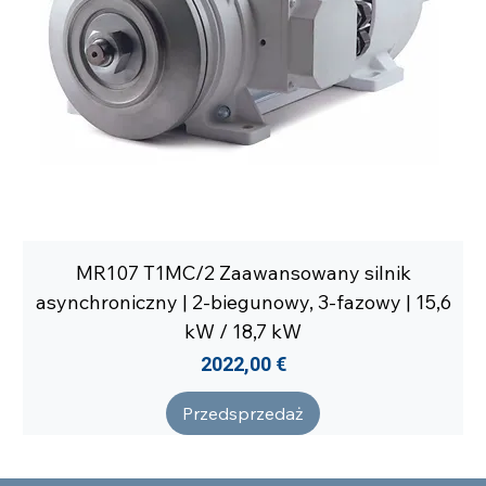
MR107 T1MC/2 Zaawansowany silnik
asynchroniczny | 2-biegunowy, 3-fazowy | 15,6
kW / 18,7 kW
Cena
2022,00 €
Przedsprzedaż