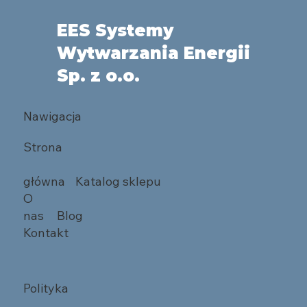
EES Systemy
Wytwarzania Energii
Sp. z o.o.
Nawigacja
Strona
główna
Katalog sklepu
O
nas
Blog
Kontakt
Polityka