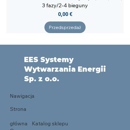
3 fazy/2-4 bieguny
Cena
0,00 €
Przedsprzedaż
EES Systemy
Wytwarzania Energii
Sp. z o.o.
Nawigacja
Strona
główna
Katalog sklepu