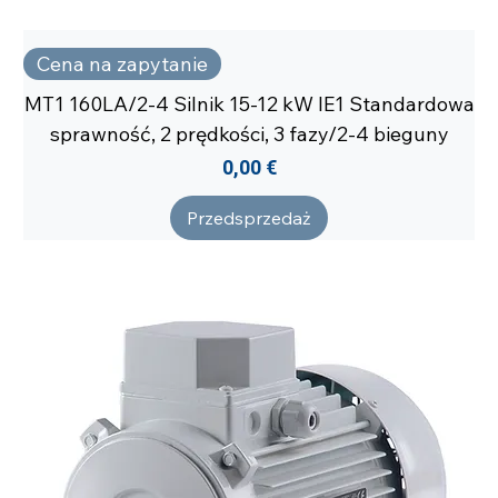
Cena na zapytanie
MT1 160LA/2-4 Silnik 15-12 kW IE1 Standardowa
sprawność, 2 prędkości, 3 fazy/2-4 bieguny
Cena
0,00 €
Przedsprzedaż