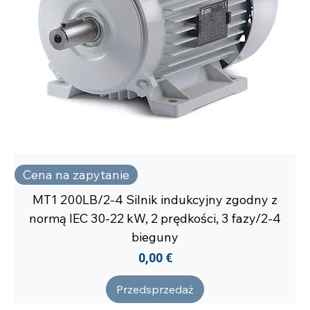
Cena na zapytanie
MT1 200LB/2-4 Silnik indukcyjny zgodny z
normą IEC 30-22 kW, 2 prędkości, 3 fazy/2-4
bieguny
Cena
0,00 €
Przedsprzedaż