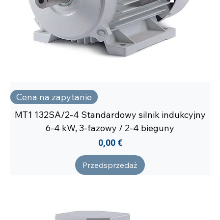
Cena na zapytanie
MT1 132SA/2-4 Standardowy silnik indukcyjny
6-4 kW, 3-fazowy / 2-4 bieguny
Cena
0,00 €
Przedsprzedaż