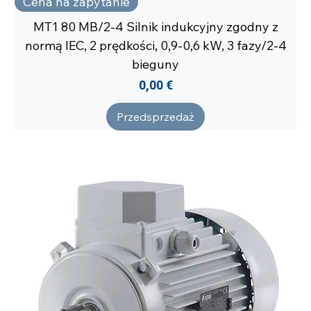
Cena na zapytanie
MT1 80 MB/2-4 Silnik indukcyjny zgodny z
normą IEC, 2 prędkości, 0,9-0,6 kW, 3 fazy/2-4
bieguny
Cena
0,00 €
Przedsprzedaż