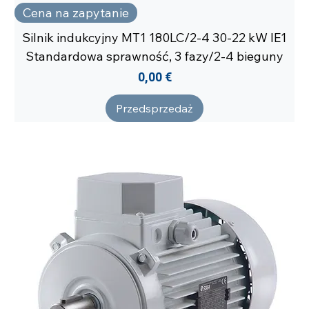
Cena na zapytanie
Silnik indukcyjny MT1 180LC/2-4 30-22 kW IE1
Standardowa sprawność, 3 fazy/2-4 bieguny
Cena
0,00 €
Przedsprzedaż