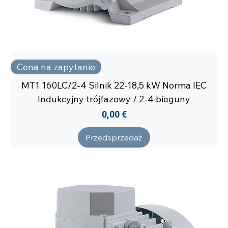
Cena na zapytanie
MT1 160LC/2-4 Silnik 22-18,5 kW Norma IEC
Indukcyjny trójfazowy / 2-4 bieguny
Cena
0,00 €
Przedsprzedaż