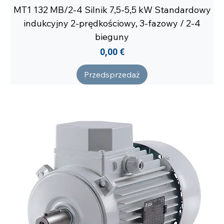
MT1 132 MB/2-4 Silnik 7,5-5,5 kW Standardowy
indukcyjny 2-prędkościowy, 3-fazowy / 2-4
bieguny
Cena
0,00 €
Przedsprzedaż