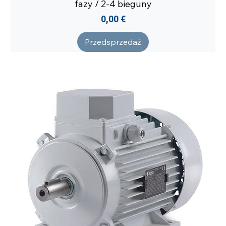
fazy / 2-4 bieguny
Cena
0,00 €
Przedsprzedaż