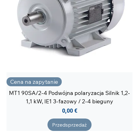
Cena na zapytanie
MT1 90SA/2-4 Podwójna polaryzacja Silnik 1,2-
1,1 kW, IE1 3-fazowy / 2-4 bieguny
Cena
0,00 €
Przedsprzedaż