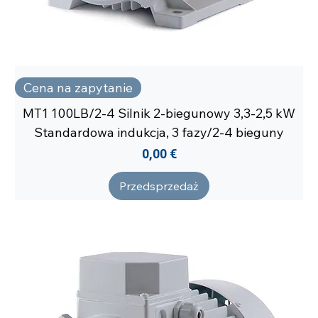
Cena na zapytanie
MT1 100LB/2-4 Silnik 2-biegunowy 3,3-2,5 kW
Standardowa indukcja, 3 fazy/2-4 bieguny
Cena
0,00 €
Przedsprzedaż