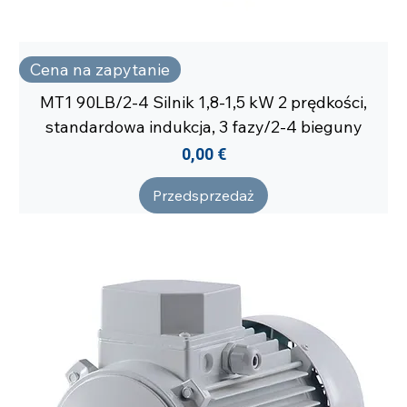
Cena na zapytanie
MT1 90LB/2-4 Silnik 1,8-1,5 kW 2 prędkości,
standardowa indukcja, 3 fazy/2-4 bieguny
Cena
0,00 €
Przedsprzedaż