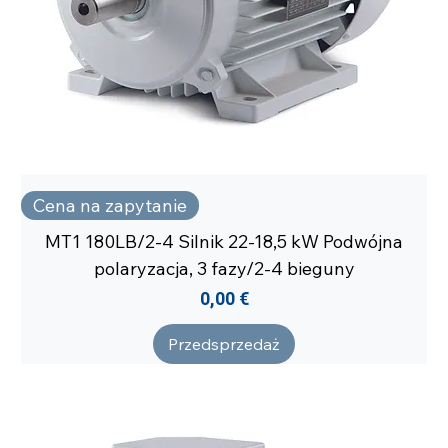
Cena na zapytanie
MT1 180LB/2-4 Silnik 22-18,5 kW Podwójna
polaryzacja, 3 fazy/2-4 bieguny
Cena
0,00 €
Przedsprzedaż