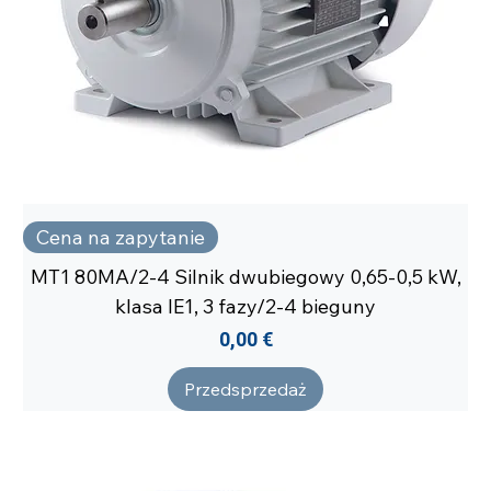
Cena na zapytanie
MT1 80MA/2-4 Silnik dwubiegowy 0,65-0,5 kW,
klasa IE1, 3 fazy/2-4 bieguny
Cena
0,00 €
Przedsprzedaż