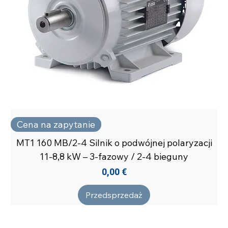
Cena na zapytanie
MT1 160 MB/2-4 Silnik o podwójnej polaryzacji
11-8,8 kW – 3-fazowy / 2-4 bieguny
Cena
0,00 €
Przedsprzedaż