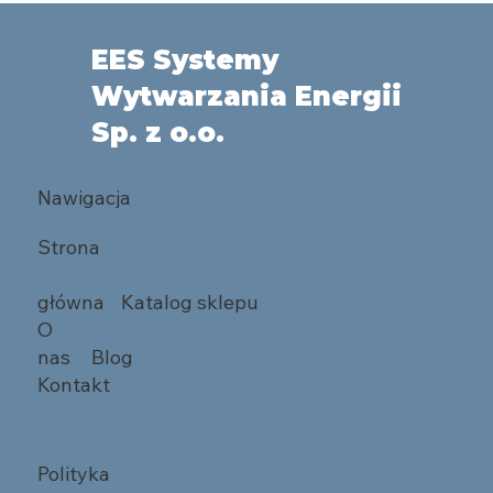
EES Systemy
Wytwarzania Energii
Sp. z o.o.
Nawigacja
Strona
główna
Katalog sklepu
O
nas
Blog
Kontakt
Polityka