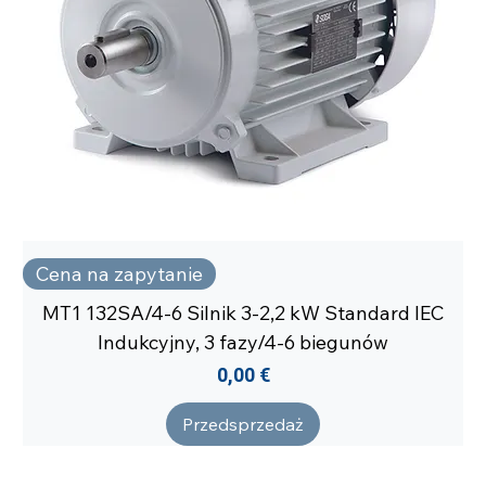
Cena na zapytanie
MT1 132SA/4-6 Silnik 3-2,2 kW Standard IEC
Indukcyjny, 3 fazy/4-6 biegunów
Cena
0,00 €
Przedsprzedaż