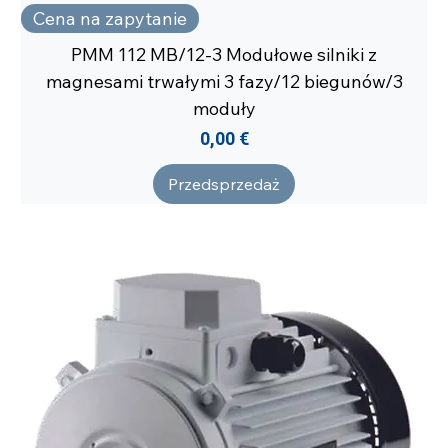
Cena na zapytanie
PMM 112 MB/12-3 Modułowe silniki z
magnesami trwałymi 3 fazy/12 biegunów/3
moduły
Cena
0,00 €
Przedsprzedaż