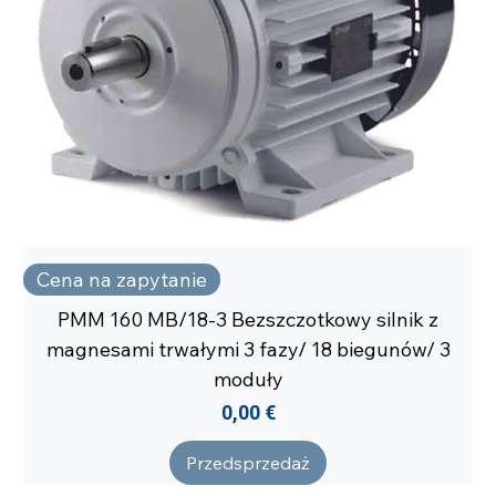
Cena na zapytanie
PMM 160 MB/18-3 Bezszczotkowy silnik z
magnesami trwałymi 3 fazy/ 18 biegunów/ 3
moduły
Cena
0,00 €
Przedsprzedaż