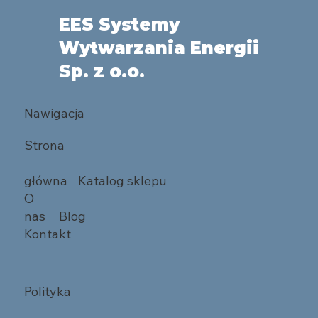
EES Systemy
Wytwarzania Energii
Sp. z o.o.
Nawigacja
Strona
główna
Katalog sklepu
O
nas
Blog
Kontakt
Polityka