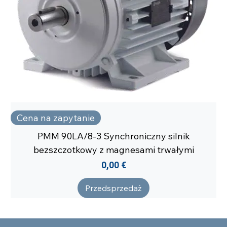
Cena na zapytanie
PMM 90LA/8-3 Synchroniczny silnik
bezszczotkowy z magnesami trwałymi
Cena
0,00 €
Przedsprzedaż