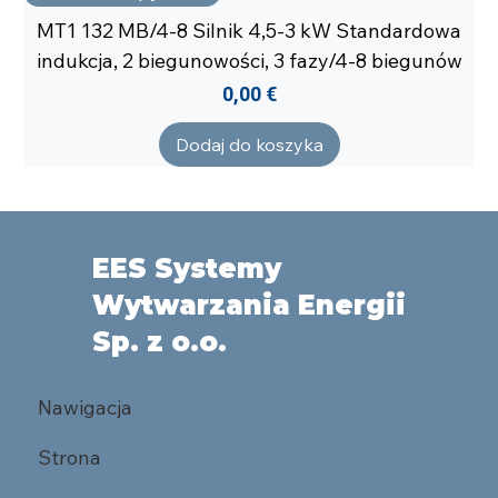
MT1 132 MB/4-8 Silnik 4,5-3 kW Standardowa
indukcja, 2 biegunowości, 3 fazy/4-8 biegunów
Cena
0,00 €
Dodaj do koszyka
EES Systemy
Wytwarzania Energii
Sp. z o.o.
Nawigacja
Strona