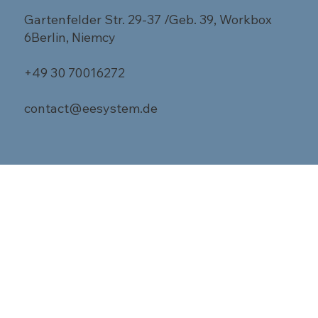
Gartenfelder Str. 29-37 /Geb. 39, Workbox
6Berlin, Niemcy
+49 30 70016272
contact@eesystem.de