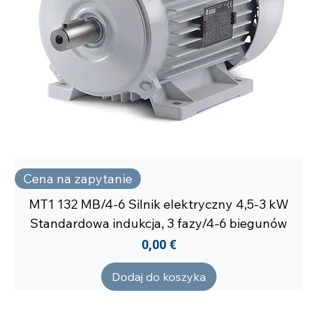
Cena na zapytanie
MT1 132 MB/4-6 Silnik elektryczny 4,5-3 kW
Standardowa indukcja, 3 fazy/4-6 biegunów
Cena
0,00 €
Dodaj do koszyka