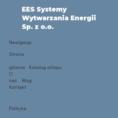
EES Systemy
Wytwarzania Energii
Sp. z o.o.
Nawigacja
Strona
główna
Katalog sklepu
O
nas
Blog
Kontakt
Polityka