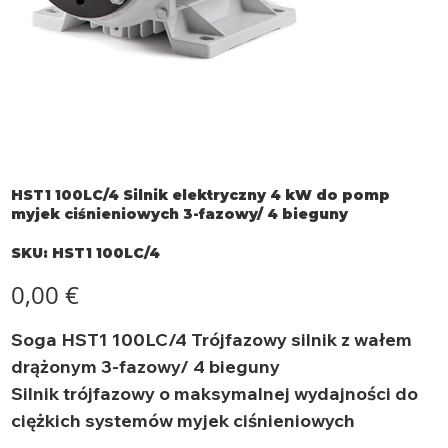
HST1 100LC/4 Silnik elektryczny 4 kW do pomp
myjek ciśnieniowych 3-fazowy/ 4 bieguny
SKU
SKU:
HST1 100LC/4
HST1
100LC/4
Cena
0,00 €
Soga HST1 100LC/4 Trójfazowy silnik z wałem
drążonym 3-fazowy/ 4 bieguny
Silnik trójfazowy o maksymalnej wydajności do
ciężkich systemów myjek ciśnieniowych