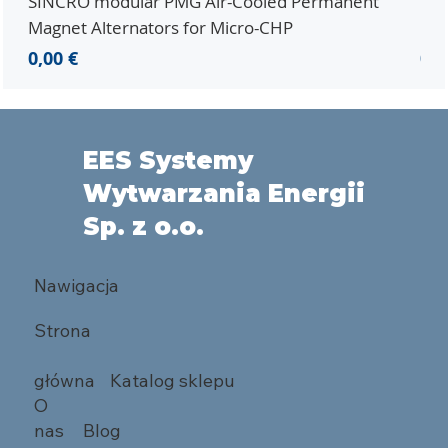
SINCRO modular PMG Air-Cooled Permanent
PMG
Magnet Alternators for Micro-CHP
Mic
Cena
Ce
0,00 €
0,0
EES Systemy
Wytwarzania Energii
Sp. z o.o.
Nawigacja
Strona
główna
Katalog sklepu
O
nas
Blog