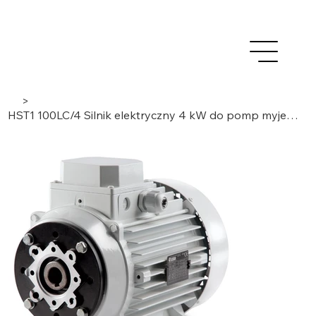
>
HST1 100LC/4 Silnik elektryczny 4 kW do pomp myjek ciśnieniowych 3-fazowy/ 4 bieguny