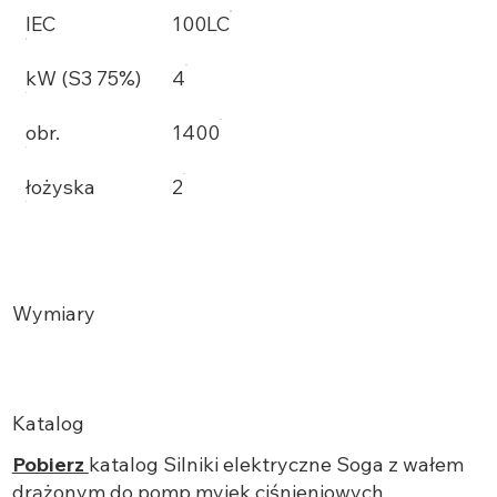
IEC
100LC
kW (S3 75%)
4
obr.
1400
łożyska
2
Wymiary
Katalog
Pobierz
katalog Silniki elektryczne Soga z wałem
drążonym do pomp myjek ciśnieniowych