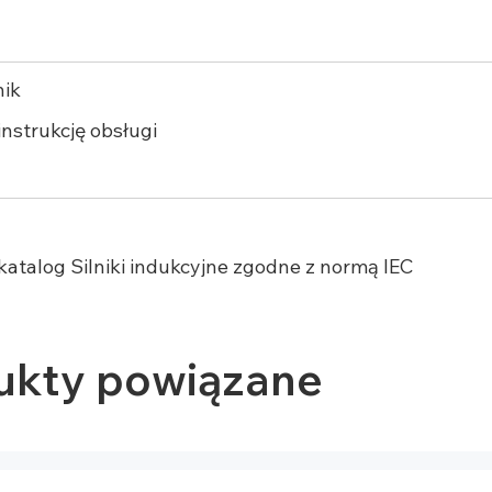
nik
instrukcję obsługi
katalog Silniki indukcyjne zgodne z normą IEC
ukty powiązane