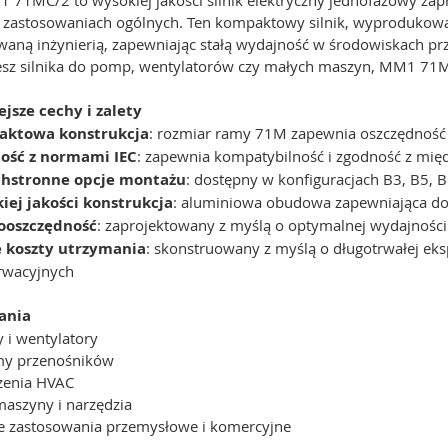
 zastosowaniach ogólnych. Ten kompaktowy silnik, wyprodukowan
aną inżynierią, zapewniając stałą wydajność w środowiskach prz
esz silnika do pomp, wentylatorów czy małych maszyn, MM1 71MC/
jsze cechy i zalety
ktowa konstrukcja
: rozmiar ramy 71M zapewnia oszczędność m
ość z normami IEC
: zapewnia kompatybilność i zgodność z mi
hstronne opcje montażu
: dostępny w konfiguracjach B3, B5, B
iej jakości konstrukcja
: aluminiowa obudowa zapewniająca do
ooszczędność
: zaprojektowany z myślą o optymalnej wydajności
e koszty utrzymania
: skonstruowany z myślą o długotrwałej ek
rwacyjnych
ania
 i wentylatory
my przenośników
zenia HVAC
aszyny i narzędzia
e zastosowania przemysłowe i komercyjne