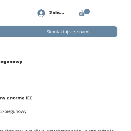
Zaloguj się
Skontaktuj się z nami
biegunowy
ny z normą IEC
/ 2-biegunowy
rojektowany z myślą o wszechstronności i niezawodności