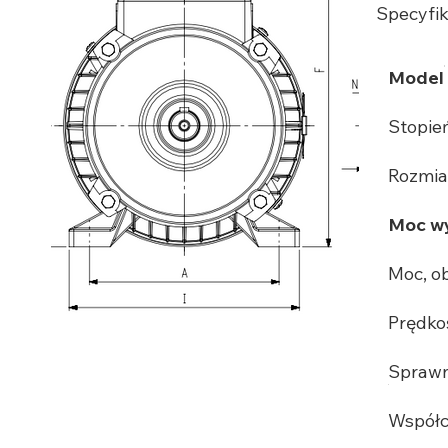
Specyfik
Model
Stopie
Rozmia
Moc wy
Moc, o
Prędko
Sprawn
Współc