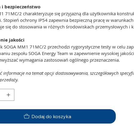
a i bezpieczeństwo
71MC/2 charakteryzuje się przyjazną dla użytkownika konstrukcją
. Stopień ochrony IP54 zapewnia bezpieczną pracę w warunkach z
daje się do stosowania w różnych środowiskach przemysłowych i 
nie jakości
nik SOGA MM1 71MC/2 przechodzi rygorystyczne testy w celu zapew
niu zespołu SOGA Energy Team w zapewnienie wysokiej jakości, s
ewyższać wymagania zastosowań ogólnego przeznaczenia.
ć informacje na temat opcji dostosowywania, szczegółowych specyfi
przedaży.
Dodaj do koszyka