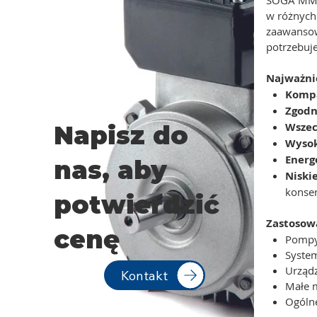
w różnych
zaawansow
potrzebuj
Najważnie
Kompa
Zgodn
Wszec
Napisz do
Wysok
Energ
nas, aby
Niski
konse
potwierdzić
Zastosow
cenę
Pompy
Syste
Urząd
Kontakt
Małe m
Ogóln