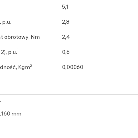
A
5,1
, p.u.
2,8
 obrotowy, Nm
2,4
), p.u.
0,6
dność, Kgm²
0,00060
y
x160 mm