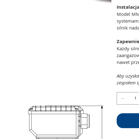
Instalacj
Model MM1 
systemami
silnik na
Zapewnie
Każdy sil
zaangażowa
nawet prz
Aby uzyska
zespołem s