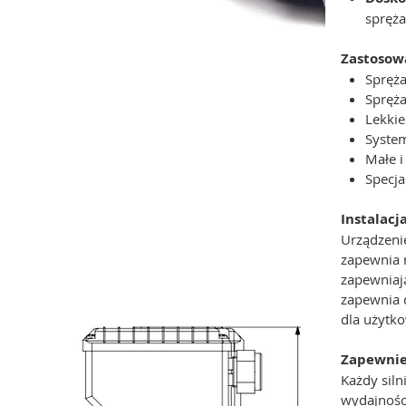
spręża
Zastosow
Spręża
Spręża
Lekkie
System
Małe i
Specj
Instalacj
Urządzeni
zapewnia 
zapewniaj
zapewnia 
dla użytko
Zapewnie
Każdy sil
wydajnośc