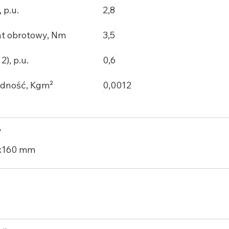
, p.u.
2,8
 obrotowy, Nm
3,5
), p.u.
0,6
dność, Kgm²
0,0012
y
x160 mm