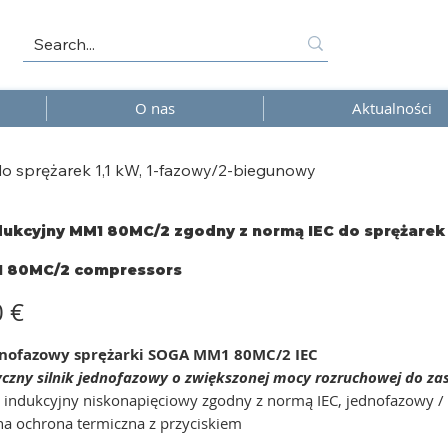
O nas
Aktualności
o sprężarek 1,1 kW, 1-fazowy/2-biegunowy
ndukcyjny MM1 80MC/2 zgodny z normą IEC do sprężarek
 80MC/2 compressors
2
ssors
0 €
ednofazowy sprężarki SOGA MM1 80MC/2 IEC
tyczny silnik jednofazowy o zwiększonej mocy rozruchowej do z
k indukcyjny niskonapięciowy zgodny z normą IEC, jednofazowy 
na ochrona termiczna z przyciskiem