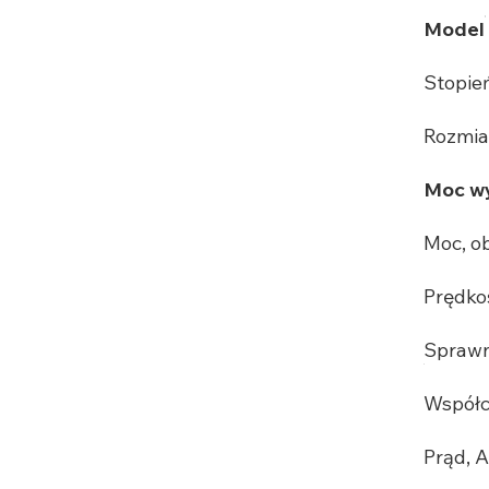
Model
Stopie
Rozmia
Moc wy
Moc, o
Prędko
Sprawn
Współc
Prąd, 