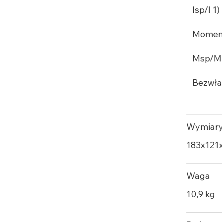
Isp/I 1) 
Moment
Msp/M 2
Bezwła
Wymiar
183х121
Waga
10,9 kg