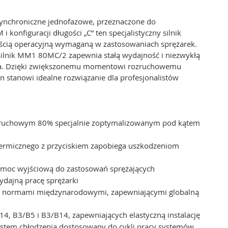
synchroniczne jednofazowe, przeznaczone do
konfiguracji długości „C” ten specjalistyczny silnik
ią operacyjną wymaganą w zastosowaniach sprężarek.
i silnik MM1 80MC/2 zapewnia stałą wydajność i niezwykłą
nia. Dzięki zwiększonemu momentowi rozruchowemu
stanowi idealne rozwiązanie dla profesjonalistów
ruchowym 80% specjalnie zoptymalizowanym pod kątem
 termicznego z przyciskiem zapobiega uszkodzeniom
 moc wyjściową do zastosowań sprężających
ydajną pracę sprężarki
i normami międzynarodowymi, zapewniającymi globalną
14, B3/B5 i B3/B14, zapewniających elastyczną instalację
system chłodzenia dostosowany do cykli pracy systemów