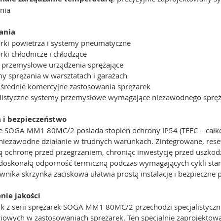
nia
ania
rki powietrza i systemy pneumatyczne
rki chłodnicze i chłodzące
 przemysłowe urządzenia sprężające
y sprężania w warsztatach i garażach
 średnie komercyjne zastosowania sprężarek
alistyczne systemy przemysłowe wymagające niezawodnego sprę
a i bezpieczeństwo
e SOGA MM1 80MC/2 posiada stopień ochrony IP54 (TEFC – całk
niezawodne działanie w trudnych warunkach. Zintegrowane, reset
ą ochronę przed przegrzaniem, chroniąc inwestycję przed uszkod
doskonałą odporność termiczną podczas wymagających cykli start
wnika skrzynka zaciskowa ułatwia prostą instalację i bezpieczne 
nie jakości
nik z serii sprężarek SOGA MM1 80MC/2 przechodzi specjalistyczn
iowych w zastosowaniach sprężarek. Ten specjalnie zaprojektow