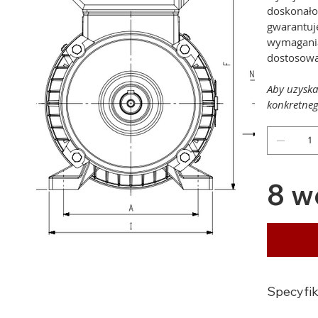
doskonało
gwarantuj
wymagania
dostosowa
Aby uzyska
konkretneg
8 w
Specyfik