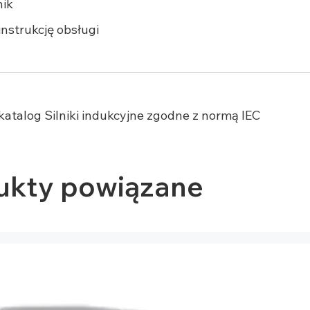
nik
instrukcję obsługi
katalog Silniki indukcyjne zgodne z normą IEC
ukty powiązane