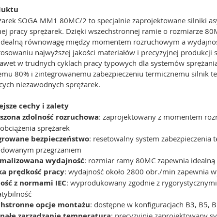
duktu
ężarek SOGA MM1 80MC/2 to specjalnie zaprojektowane silniki a
j pracy sprężarek. Dzięki wszechstronnej ramie o rozmiarze 80M i 
idealną równowagę między momentem rozruchowym a wydajnośc
tosowaniu najwyższej jakości materiałów i precyzyjnej produkcj
nawet w trudnych cyklach pracy typowych dla systemów spręża
mu 80% i zintegrowanemu zabezpieczeniu termicznemu silnik ten 
cych niezawodnych sprężarek.
jsze cechy i zalety
szona zdolność rozruchowa
: zaprojektowany z momentem roz
i obciążenia sprężarek
growane bezpieczeństwo
: resetowalny system zabezpieczenia
dowanym przegrzaniem
malizowana wydajność
: rozmiar ramy 80MC zapewnia idealną
a prędkość pracy
: wydajność około 2800 obr./min zapewnia w
ość z normami IEC
: wyprodukowany zgodnie z rygorystycznym
tybilność
hstronne opcje montażu
: dostępne w konfiguracjach B3, B5, B
nałe zarządzanie temperaturą
: precyzyjnie zaprojektowany 