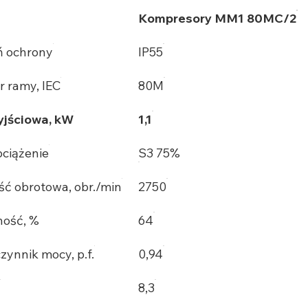
Kompresory MM1 80MC/2
ń ochrony
IP55
r ramy, IEC
80M
jściowa, kW
1,1
bciążenie
S3 75%
ść obrotowa, obr./min
2750
ość, %
64
zynnik mocy, p.f.
0,94
A
8,3