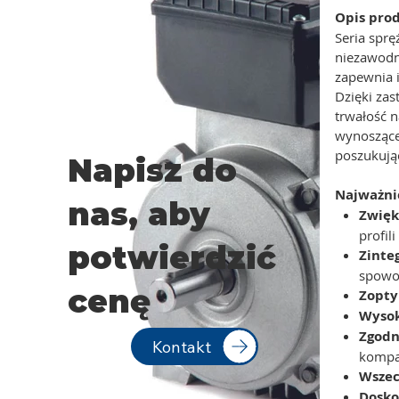
Opis pro
Seria spr
niezawodne
zapewnia 
Dzięki zas
trwałość 
wynoszące
poszukują
Napisz do
Najważnie
nas, aby
Zwięk
profil
potwierdzić
Zinte
spowo
cenę
Zopty
Wysok
Zgodn
Kontakt
kompa
Wszec
Dosko