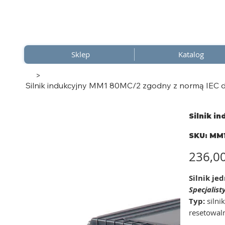
Sklep
Katalog
>
Silnik indukcyjny MM1 80MC/2 zgodny z normą IEC d
Silnik i
SKU
SKU:
MM1
MM1
80MC/
compre
Cena
236,0
Silnik j
Specjalis
Typ:
silni
resetowal