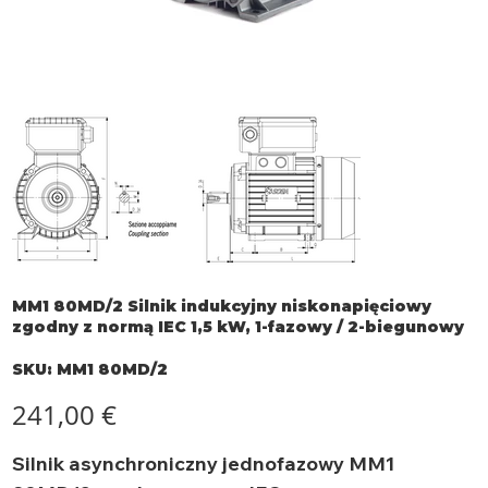
MM1 80MD/2 Silnik indukcyjny niskonapięciowy
zgodny z normą IEC 1,5 kW, 1-fazowy / 2-biegunowy
SKU
SKU:
MM1 80MD/2
MM1
80MD/2
Cena
241,00 €
Silnik asynchroniczny jednofazowy MM1