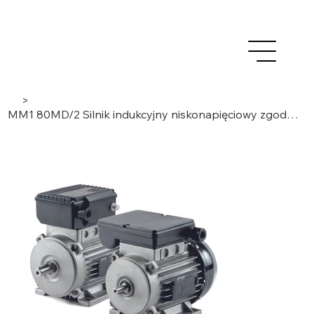
>
MM1 80MD/2 Silnik indukcyjny niskonapięciowy zgodny z normą IEC 1,5 kW, 1-fazowy / 2-biegunowy