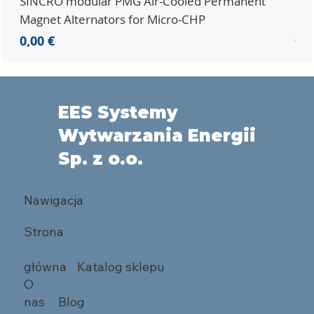
SINCRO modular PMG Air-Cooled Permanent
PMG
Magnet Alternators for Micro-CHP
Mic
Cena
Ce
0,00 €
0,0
EES Systemy
Wytwarzania Energii
Sp. z o.o.
Nawigacja
Strona
główna
Katalog sklepu
O
nas
Blog