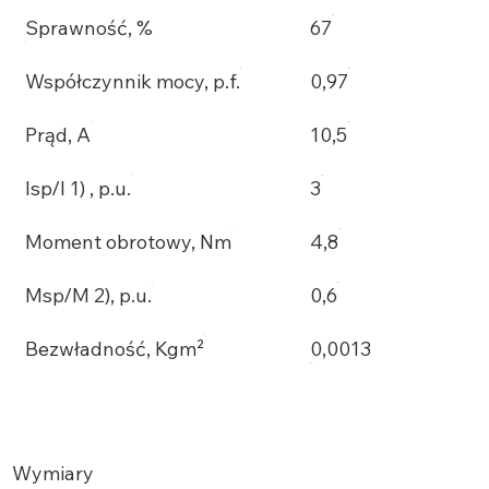
Sprawność, %
67
Współczynnik mocy, p.f.
0,97
Prąd, A
10,5
Isp/I 1) , p.u.
3
Moment obrotowy, Nm
4,8
Msp/M 2), p.u.
0,6
Bezwładność, Kgm²
0,0013
Wymiary