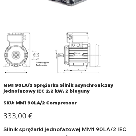
MM1 90LA/2 Sprężarka Silnik asynchroniczny
jednofazowy IEC 2,2 kW, 2 bieguny
SKU
SKU:
MM1 90LA/2 Compressor
MM1
90LA/2
Compressor
Cena
333,00 €
Silnik sprężarki jednofazowej MM1 90LA/2 IEC