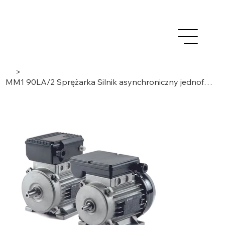
>
MM1 90LA/2 Sprężarka Silnik asynchroniczny jednofazowy IEC 2,2 kW, 2 bieguny