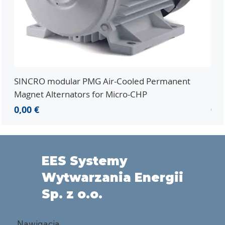
SINCRO modular PMG Air-Cooled Permanent
PMG
Magnet Alternators for Micro-CHP
Mic
Cena
Ce
0,00 €
0,0
EES Systemy
Wytwarzania Energii
Sp. z o.o.
Nawigacja