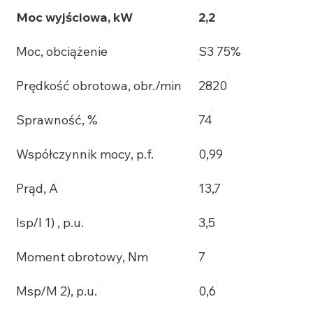
Moc wyjściowa, kW
2,2
Moc, obciążenie
S3 75%
Prędkość obrotowa, obr./min
2820
Sprawność, %
74
Współczynnik mocy, p.f.
0,99
Prąd, A
13,7
Isp/I 1) , p.u.
3,5
Moment obrotowy, Nm
7
Msp/M 2), p.u.
0,6