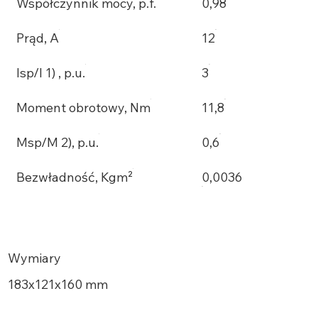
Współczynnik mocy, p.f.
0,98
Prąd, A
12
Isp/I 1) , p.u.
3
Moment obrotowy, Nm
11,8
Msp/M 2), p.u.
0,6
Bezwładność, Kgm²
0,0036
Wymiary
183х121x160 mm