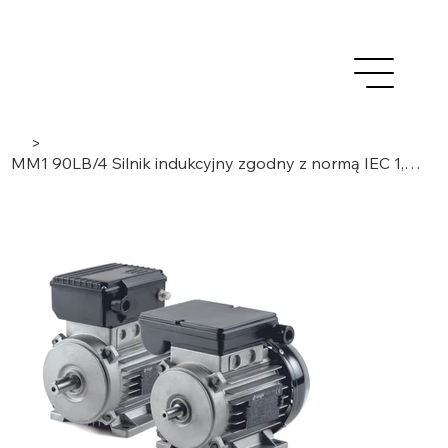
>
MM1 90LB/4 Silnik indukcyjny zgodny z normą IEC 1,85 kW, 1 faza / 4 bieguny