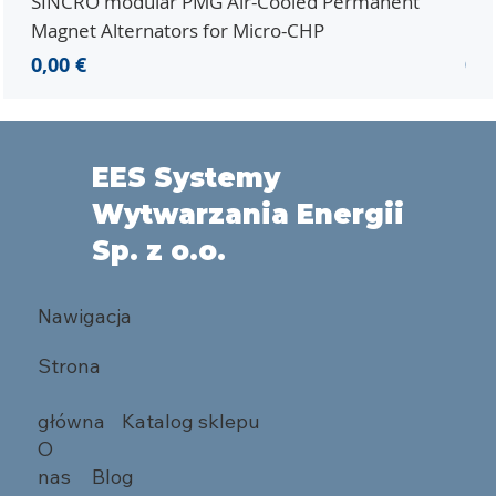
SINCRO modular PMG Air-Cooled Permanent
PMG
Magnet Alternators for Micro-CHP
Mic
Cena
Ce
0,00 €
0,0
EES Systemy
Wytwarzania Energii
Sp. z o.o.
Nawigacja
Strona
główna
Katalog sklepu
O
nas
Blog