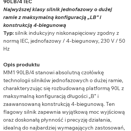
90LB/4 IEC
Najwyższej klasy silnik jednofazowy o dużej
ramie z maksymalną konfiguracją „LB” i
konstrukcją 4-biegunową
Typ:
silnik indukcyjny niskonapięciowy zgodny z
normą IEC, jednofazowy / 4-biegunowy, 230 V / 50
Hz
Opis produktu
MM1 90LB/4 stanowi absolutną czołówkę
technologii silników jednofazowych o dużej ramie,
charakteryzując się rozbudowaną platformą 90L z
maksymalną konfiguracją długości „B” i
zaawansowaną konstrukcją 4-biegunową. Ten
flagowy silnik zapewnia wyjątkową moc wyjściową
oraz doskonałą płynność i precyzję działania,
idealną do najbardziej wymagających zastosowań,