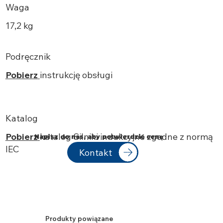
Waga
17,2 kg
Podręcznik
Pobierz
instrukcję obsługi
Katalog
Pobierz
katalog Silniki indukcyjne zgodne z normą
Napisz do nas, aby potwierdzić cenę
IEC
Kontakt
Produkty powiązane