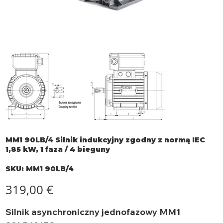
MM1 90LB/4 Silnik indukcyjny zgodny z normą IEC
1,85 kW, 1 faza / 4 bieguny
SKU
SKU:
MM1 90LB/4
MM1
90LB/4
Cena
319,00 €
Silnik asynchroniczny jednofazowy MM1