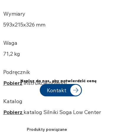
Wymiary
593x215x326 mm
Waga
71,2 kg
Podręcznik
Napisz do nas, aby potwierdzić cenę
Pobierz
instrukcję obsługi
Kontakt
Katalog
Pobierz
katalog
Silniki
Soga
Low Center
Produkty powiązane