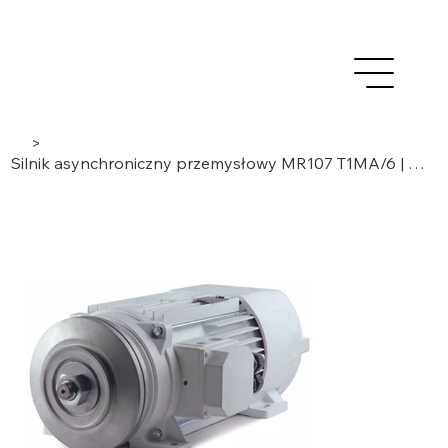
>
Silnik asynchroniczny przemysłowy MR107 T1MA/6 | 6-biegunowy, 3-fazowy | 5,4 kW / 6,2 kW