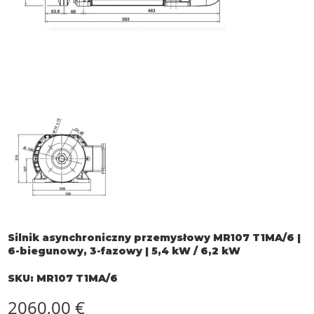
Silnik asynchroniczny przemysłowy MR107 T1MA/6 |
6-biegunowy, 3-fazowy | 5,4 kW / 6,2 kW
SKU
SKU:
MR107 T1MA/6
MR107
T1MA/6
Cena
2060,00 €