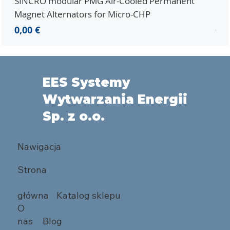
SINCRO modular PMG Air-Cooled Permanent
PMG
Magnet Alternators for Micro-CHP
Mic
Cena
Ce
0,00 €
0,0
EES Systemy
Wytwarzania Energii
Sp. z o.o.
Nawigacja
Strona
główna
Katalog sklepu
O
nas
Blog