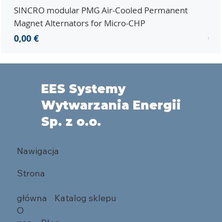
SINCRO modular PMG Air-Cooled Permanent
PMG
Magnet Alternators for Micro-CHP
Mic
Cena
Ce
0,00 €
0,0
EES Systemy
Wytwarzania Energii
Sp. z o.o.
Nawigacja
Strona
główna
Katalog sklepu
O