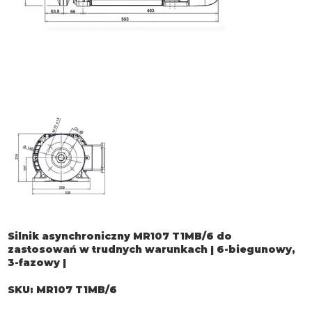
Silnik asynchroniczny MR107 T1MB/6 do
zastosowań w trudnych warunkach | 6-biegunowy,
3-fazowy |
SKU
SKU:
MR107 T1MB/6
MR107
T1MB/6
Cena