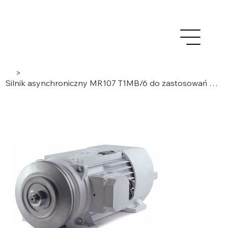
>
Silnik asynchroniczny MR107 T1MB/6 do zastosowań w trudnych warunkach | 6-biegunowy, 3-fazowy |