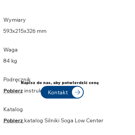
Wymiary
593x215x326 mm
Waga
84 kg
Podręcznik
Napisz do nas, aby potwierdzić cenę
Pobierz
instrukcję obsługi
Kontakt
Katalog
Pobierz
katalog
Silniki
Soga
Low Center