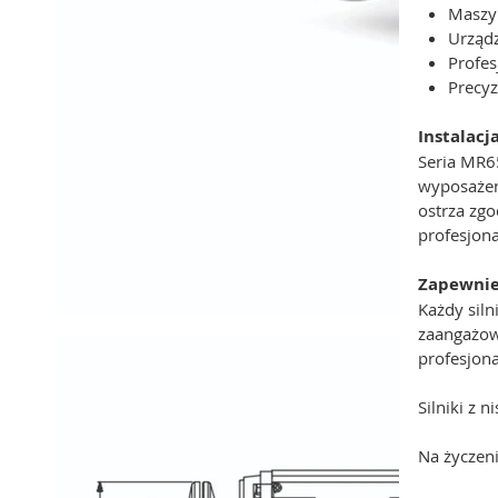
Maszyn
Urząd
Profe
Precyz
Instalacj
Seria MR6
wyposażen
ostrza zg
profesjon
Zapewnie
Każdy sil
zaangażow
profesjon
Silniki z 
Na życzen