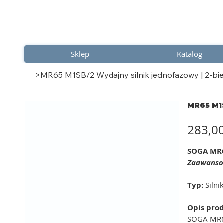
Sklep
Katalog
>
MR65 M1SB/2 Wydajny silnik jednofazowy | 2-bie
MR65 M1S
Cena
283,0
SOGA MR6
Zaawansow
Typ:
Silni
Opis pro
SOGA MR65