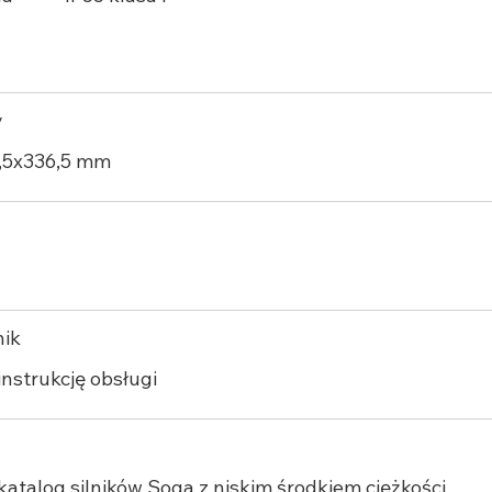
y
,5x336,5 mm
nik
instrukcję obsługi
katalog silników Soga z niskim środkiem ciężkości