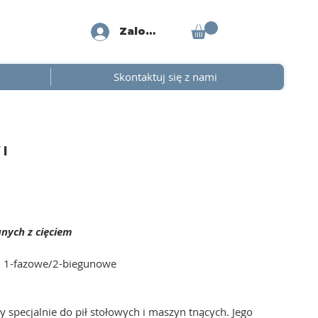
Zaloguj się
Skontaktuj się z nami
 |
nych z cięciem
ne, 1-fazowe/2-biegunowe
specjalnie do pił stołowych i maszyn tnących. Jego