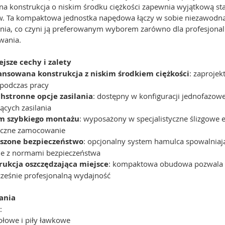
a konstrukcja o niskim środku ciężkości zapewnia wyjątkową stabi
w. Ta kompaktowa jednostka napędowa łączy w sobie niezawodn
nia, co czyni ją preferowanym wyborem zarówno dla profesjonal
wania.
jsze cechy i zalety
nsowana konstrukcja z niskim środkiem ciężkości
: zaproje
 podczas pracy
hstronne opcje zasilania
: dostępny w konfiguracji jednofazow
ących zasilania
m szybkiego montażu
: wyposażony w specjalistyczne ślizgowe e
eczne zamocowanie
szone bezpieczeństwo
: opcjonalny system hamulca spowalniaj
ie z normami bezpieczeństwa
rukcja oszczędzająca miejsce
: kompaktowa obudowa pozwala z
ześnie profesjonalną wydajność
ania
:
tołowe i piły ławkowe