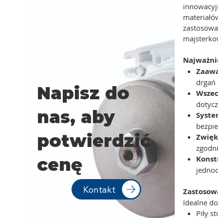
innowacyjn
materiałó
zastosowa
majsterko
Najważnie
Zaawa
drgań
Napisz do
Wszec
dotycz
nas, aby
Syste
bezpi
potwierdzić
Zwięk
zgodn
Konst
cenę
jednoc
Kontakt
Zastosow
Idealne do
Piły s