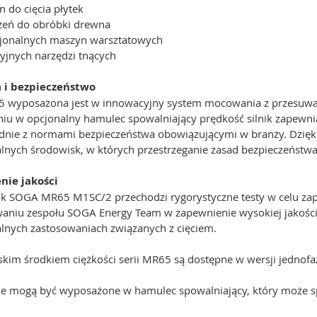
 do cięcia płytek
zeń do obróbki drewna
sjonalnych maszyn warsztatowych
yjnych narzędzi tnących
a i bezpieczeństwo
5 wyposażona jest w innowacyjny system mocowania z przesuwany
iu w opcjonalny hamulec spowalniający prędkość silnik zapewn
odnie z normami bezpieczeństwa obowiązującymi w branży. Dzięki
alnych środowisk, w których przestrzeganie zasad bezpieczeństwa
nie jakości
nik SOGA MR65 M1SC/2 przechodzi rygorystyczne testy w celu zape
aniu zespołu SOGA Energy Team w zapewnienie wysokiej jakości,
alnych zastosowaniach związanych z cięciem.
niskim środkiem ciężkości serii MR65 są dostępne w wersji jednofa
ie mogą być wyposażone w hamulec spowalniający, który może s