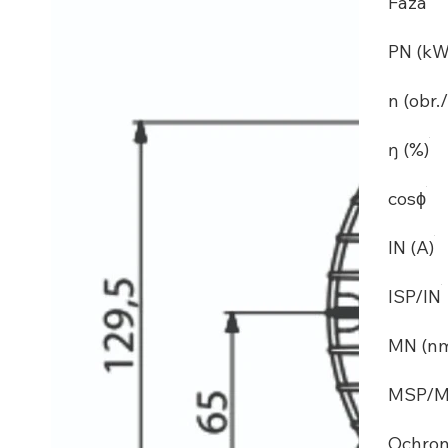
Faza
PN (kW
n (obr.
ŋ (%)
cosϕ
IN (A)
ISP/IN
MN (n
MSP/
Ochro