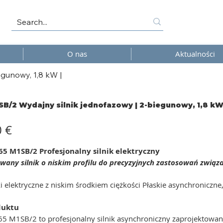
O nas
Aktualności
gunowy, 1,8 kW |
B/2 Wydajny silnik jednofazowy | 2-biegunowy, 1,8 kW
0 €
5 M1SB/2 Profesjonalny silnik elektryczny
any silnik o niskim profilu do precyzyjnych zastosowań związa
ki elektryczne z niskim środkiem ciężkości Płaskie asynchronicz
duktu
 M1SB/2 to profesjonalny silnik asynchroniczny zaprojektowany 