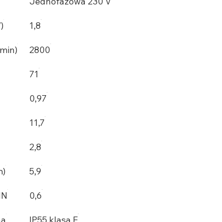
Jednofazowa 230 V
)
1,8
/min)
2800
71
0,97
11,7
2,8
m)
5,9
MN
0,6
na
IP55 klasa F