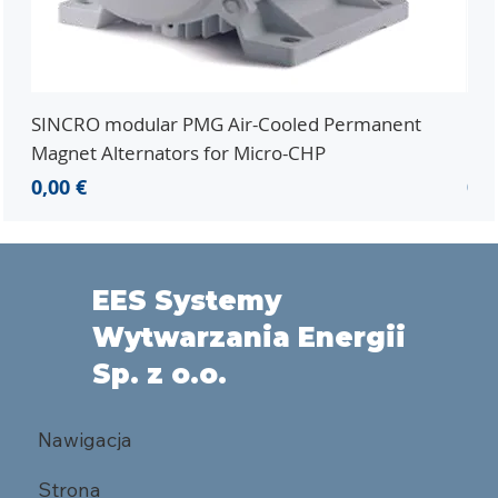
SINCRO modular PMG Air-Cooled Permanent
PMG
Magnet Alternators for Micro-CHP
Mic
Cena
Ce
0,00 €
0,0
EES Systemy
Wytwarzania Energii
Sp. z o.o.
Nawigacja
Strona