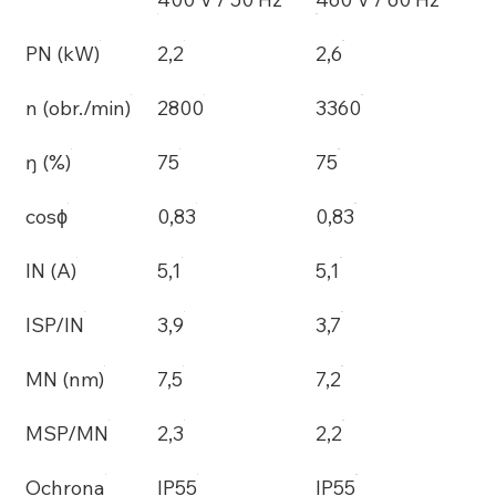
PN (kW)
2,2
2,6
n (obr./min)
2800
3360
ŋ (%)
75
75
cosϕ
0,83
0,83
IN (A)
5,1
5,1
ISP/IN
3,9
3,7
MN (nm)
7,5
7,2
MSP/MN
2,3
2,2
Ochrona
IP55
IP55