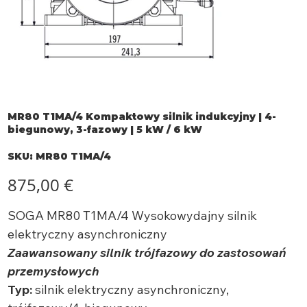
MR80 T1MA/4 Kompaktowy silnik indukcyjny | 4-
biegunowy, 3-fazowy | 5 kW / 6 kW
SKU
SKU:
MR80 T1MA/4
MR80
T1MA/4
Cena
875,00 €
SOGA MR80 T1MA/4 Wysokowydajny silnik
elektryczny asynchroniczny
Zaawansowany silnik trójfazowy do zastosowań
przemysłowych
Typ:
silnik elektryczny asynchroniczny,