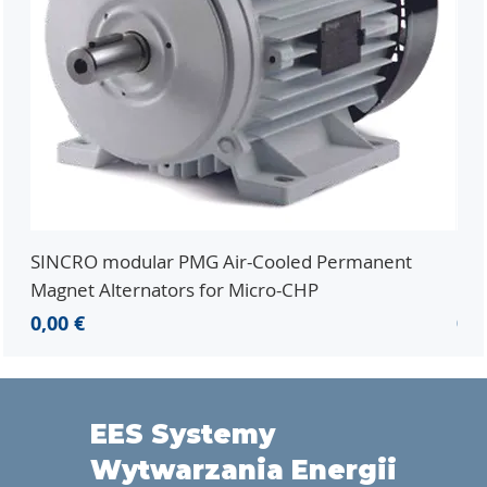
SINCRO modular PMG Air-Cooled Permanent
PMG
Magnet Alternators for Micro-CHP
Mic
Cena
Ce
0,00 €
0,0
EES Systemy
Wytwarzania Energii