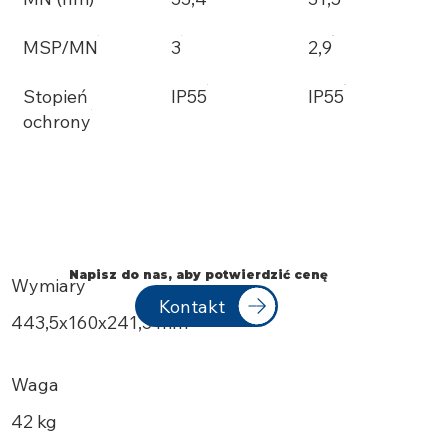
MSP/MN
3
2,9
Stopień
IP55
IP55
ochrony
Napisz do nas, aby potwierdzić cenę
Wymiary
Kontakt
443,5x160x241,3 mm
Waga
42 kg