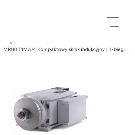
>
MR80 T1MA/4 Kompaktowy silnik indukcyjny | 4-biegunowy, 3-fazowy | 5 kW / 6 kW