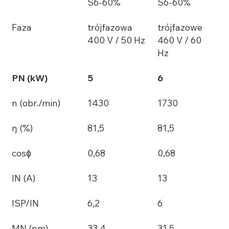
S6-60%
S6-60%
Faza
trójfazowa
trójfazowe
400 V / 50 Hz
460 V / 60
Hz
PN (kW)
5
6
n (obr./min)
1430
1730
ŋ (%)
81,5
81,5
cosϕ
0,68
0,68
IN (A)
13
13
ISP/IN
6,2
6
MN (nm)
33,4
31,5