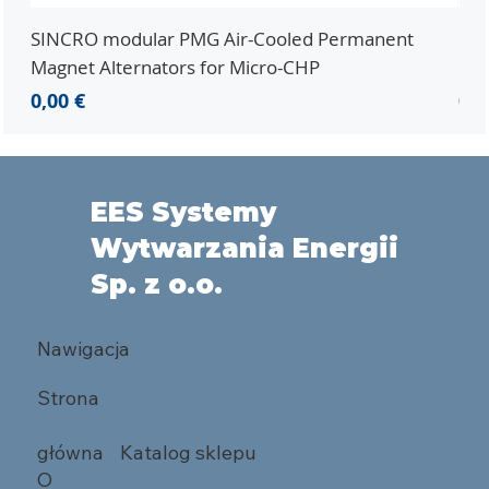
SINCRO modular PMG Air-Cooled Permanent
PMG
Magnet Alternators for Micro-CHP
Mic
Cena
Ce
0,00 €
0,0
EES Systemy
Wytwarzania Energii
Sp. z o.o.
Nawigacja
Strona
główna
Katalog sklepu
O