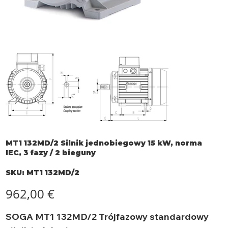
MT1 132MD/2 Silnik jednobiegowy 15 kW, norma
IEC, 3 fazy / 2 bieguny
SKU
SKU:
MT1 132MD/2
MT1
132MD/2
Cena
962,00 €
SOGA MT1 132MD/2 Trójfazowy standardowy