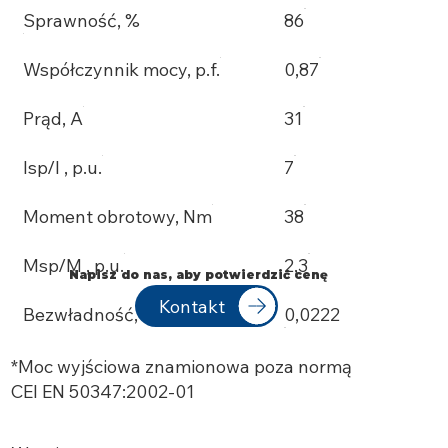
Sprawność, %
86
Współczynnik mocy, p.f.
0,87
Prąd, A
31
Isp/I , p.u.
7
Moment obrotowy, Nm
38
Msp/M , p.u.
2,3
Napisz do nas, aby potwierdzić cenę
Kontakt
Bezwładność, Kgm²
0,0222
*Moc wyjściowa znamionowa poza normą
CEI EN 50347:2002-01