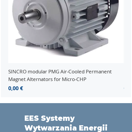
SINCRO modular PMG Air-Cooled Permanent
PMG
Magnet Alternators for Micro-CHP
Mic
Cena
Ce
0,00 €
0,0
EES Systemy
Wytwarzania Energii