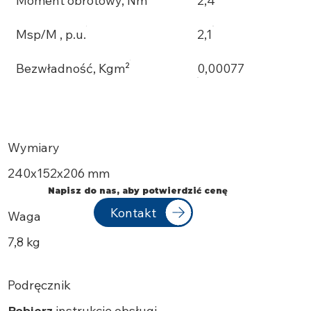
Moment obrotowy, Nm
2,4
Msp/M , p.u.
2,1
Bezwładność, Kgm²
0,00077
Wymiary
240х152x206 mm
Napisz do nas, aby potwierdzić cenę
Kontakt
Waga
7,8 kg
Podręcznik
Pobierz
instrukcję obsługi