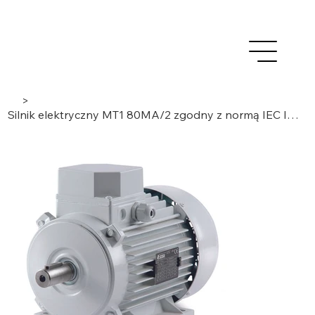
>
Silnik elektryczny MT1 80MA/2 zgodny z normą IEC IE1, 0,75 kW, 3-fazowy/2-biegunowy