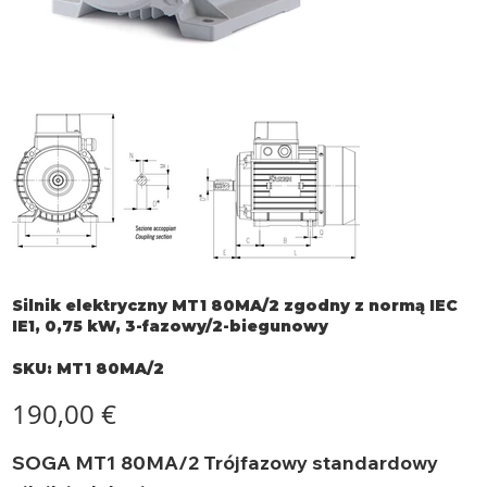
Silnik elektryczny MT1 80MA/2 zgodny z normą IEC
IE1, 0,75 kW, 3-fazowy/2-biegunowy
SKU
SKU:
MT1 80MA/2
MT1
80MA/2
Cena
190,00 €
SOGA MT1 80MA/2 Trójfazowy standardowy