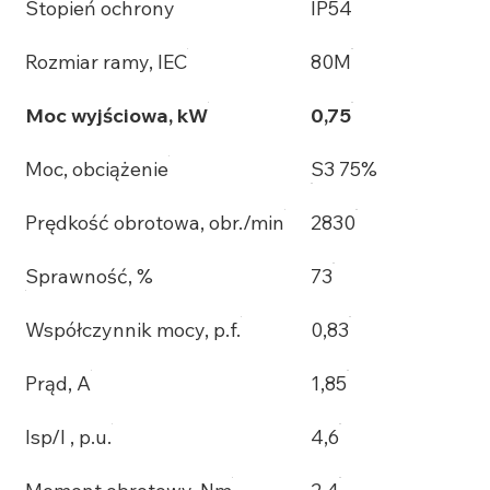
Stopień ochrony
IP54
Rozmiar ramy, IEC
80M
Moc wyjściowa, kW
0,75
Moc, obciążenie
S3 75%
Prędkość obrotowa, obr./min
2830
Sprawność, %
73
Współczynnik mocy, p.f.
0,83
Prąd, A
1,85
Isp/I , p.u.
4,6